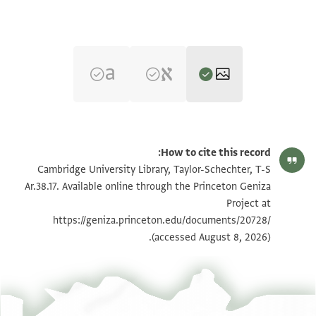
T-S Ar.38.17 1r
تكبير و تدوير
How to cite this record:
T-S Ar.38.17 1v
تكبير و تدوير
Cambridge University Library, Taylor-Schechter, T-S
Ar.38.17. Available online through the Princeton Geniza
Project at
بيان أذونات الصورة
https://geniza.princeton.edu/documents/20728/
(accessed August 8, 2026).