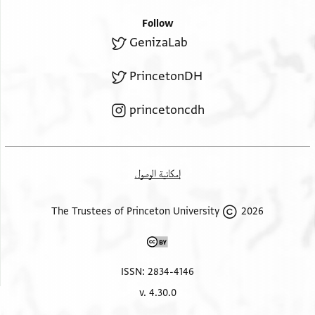
Follow
GenizaLab
PrincetonDH
princetoncdh
إمكانية الوصول
2026 The Trustees of Princeton University
ISSN: 2834-4146
v. 4.30.0