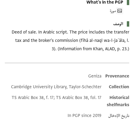
What's in the PGP
صورة
الوصف
Deed of sale. In Arabic script. The price includes the transfer
tax and the broker's commission (fīhā al-naql wa-l-jaʿāla, l.
3). (Information from Khan, ALAD, p. 23.)
Geniza
Provenance
Additional metadata
Cambridge University Library, Taylor-Schechter
Collection
TS Arabic Box 38, f. 17; TS Arabic Box 38, fol. 17
Historical
shelfmarks
تاريخ الإدخال
In PGP since 2019