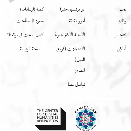
بحث
عن برنستون جنيزا
كيفية (إرشادات)
وثائق
أمور تِقنيّة
مسرد المصطلحات
اشخاص
الأسئلة الأكثر شيوعًا
كيف تبحث في موقعنا؟
أَماكِن
الاعتمادات (فريق
الصفحة الرئيسة
العمل)
المصادر
تواصل معنا