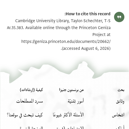
T-S Ar.35.383 1r
تكبير و تدوير
How to cite this record:
T-S Ar.35.383 1v
تكبير و تدوير
Cambridge University Library, Taylor-Schechter, T-S
Ar.35.383. Available online through the Princeton Geniza
Project at
بيان أذونات الصورة
https://geniza.princeton.edu/documents/20662/
(accessed August 6, 2026).
بحث
عن برنستون جنيزا
كيفية (إرشادات)
وثائق
أمور تِقنيّة
مسرد المصطلحات
اشخاص
الأسئلة الأكثر شيوعًا
كيف تبحث في موقعنا؟
أَماكِن
الاعتمادات (فريق
الصفحة الرئيسة