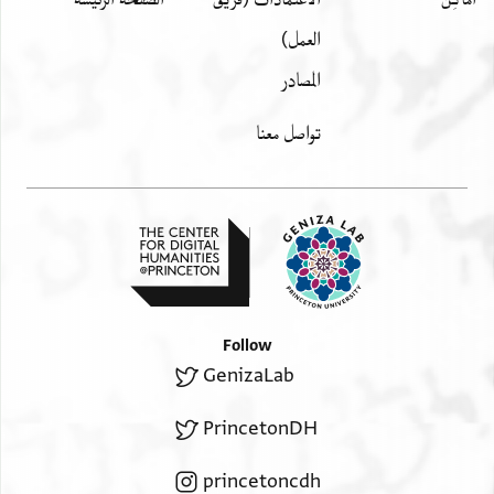
العمل)
المصادر
تواصل معنا
Follow
GenizaLab
PrincetonDH
princetoncdh