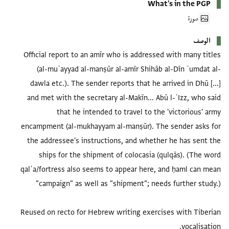
What's in the PGP
صورة
الوصف
Official report to an amīr who is addressed with many titles
(al-muʾayyad al-manṣūr al-amīr Shihāb al-Dīn ʿumdat al-
dawla etc.). The sender reports that he arrived in Dhū [...]
and met with the secretary al-Makīn... Abū l-ʿIzz, who said
that he intended to travel to the 'victorious' army
encampment (al-mukhayyam al-manṣūr). The sender asks for
the addressee's instructions, and whether he has sent the
ships for the shipment of colocasia (qulqās). (The word
qalʿa/fortress also seems to appear here, and ḥaml can mean
Reused on recto for Hebrew writing exercises with Tiberian
vocalisation.