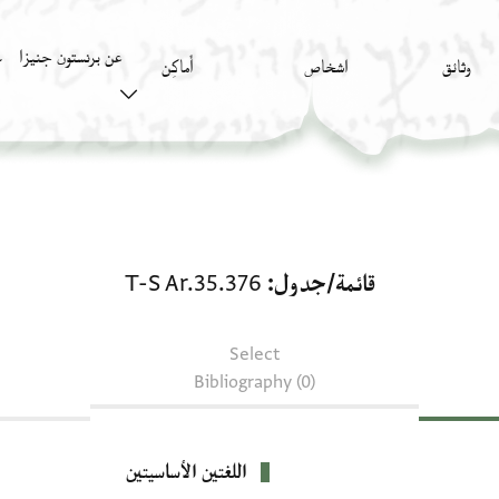
عن برنستون جنيزا
وثائق
اشخاص
أَماكِن
ك
قائمة/جدول: T-S Ar.35.376
قائمة/جدول
T-S Ar.35.376
Select
Bibliography (0)
اللغتين الأساسيتين