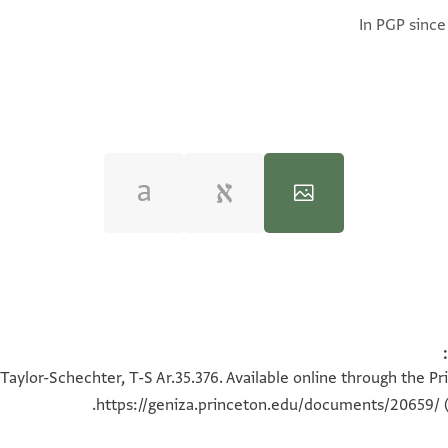
In PGP since
100%
100%
Taylor-Schechter, T-S Ar.35.376. Available online through the P
https://geniza.princeton.edu/documents/20659/
(