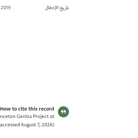
تاريخ الإدخال
 2019
T-S Ar.35.376 1v
T-S Ar.35.376 1r
بيان أذونات الصورة
How to cite this record:
rinceton Geniza Project at
accessed August 7, 2026).