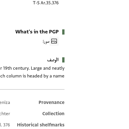
T-S Ar.35.376
What's in the PGP
صورة
الوصف
r 19th century. Large and neatly
ach column is headed by a name.
eniza
Provenance
Additional metadata
chter
Collection
l. 376
Historical shelfmarks