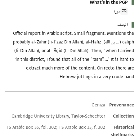
What's in the PGP
صورة
الوصف
Official report in Arabic script. Small fragment. Mentions the
caliph (… ين الله), probably al-Ẓāhir (li-Iʿzāz Dīn Allāh), al-Ḥāfiẓ
(li-Dīn Allāh), or al-ʿĀḍid (li-Dīn Allāh). Then, "when I arrived
in this district, I found that all of the "rasm"...." It is hard to
extract much more of the content. On recto there are
Hebrew jottings in a very crude hand.
Geniza
Provenance
Additional metadata
Cambridge University Library, Taylor-Schechter
Collection
TS Arabic Box 35, fol. 302; TS Arabic Box 35, f. 302
Historical
shelfmarks