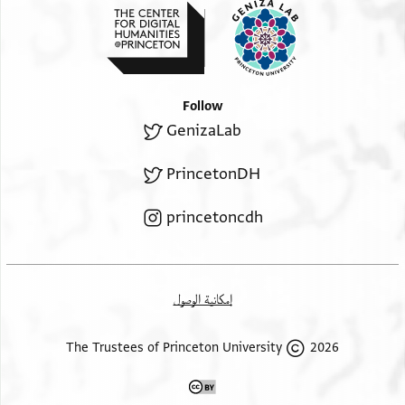
Follow
GenizaLab
PrincetonDH
princetoncdh
إمكانية الوصول
2026 The Trustees of Princeton University