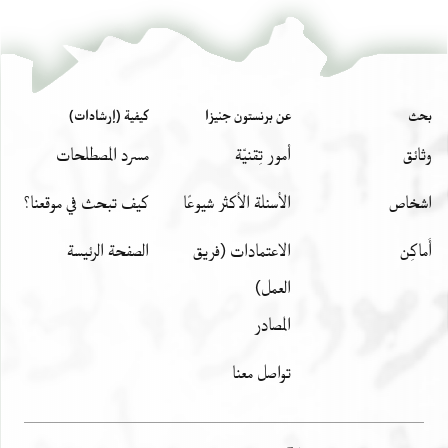
بحث
عن برنستون جنيزا
كيفية (إرشادات)
وثائق
أمور تِقنيّة
مسرد المصطلحات
اشخاص
الأسئلة الأكثر شيوعًا
كيف تبحث في موقعنا؟
أَماكِن
الاعتمادات (فريق
الصفحة الرئيسة
العمل)
المصادر
تواصل معنا