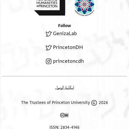
Follow
GenizaLab
PrincetonDH
princetoncdh
إمكانية الوصول
2026 The Trustees of Princeton University
ISSN: 2834-4146