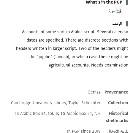
What's in the PGP
صورة
الوصف
Accounts of some sort in Arabic script. Several calendar
dates are specified. There are discrete sections with
headers written in larger script. Two of the headers might
be "jujube" (ʿunnāb), in which case these might be
agricultural accounts. Needs examination.
Geniza
Provenance
Additional metadata
Cambridge University Library, Taylor-Schechter
Collection
TS Arabic Box 34, fol. 6; TS Arabic Box 34, f. 6
Historical
shelfmarks
تاريخ الإدخال
In PGP since 2019