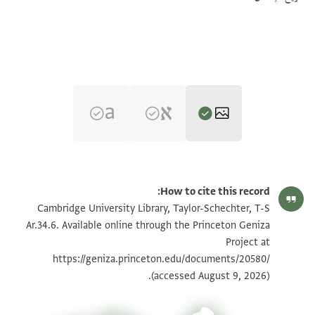
T-S Ar.34.6 1r
تكبير و تدوير
How to cite this record:
T-S Ar.34.6 1v
تكبير و تدوير
Cambridge University Library, Taylor-Schechter, T-S
Ar.34.6. Available online through the Princeton Geniza
Project at
بيان أذونات الصورة
https://geniza.princeton.edu/documents/20580/
(accessed August 9, 2026).