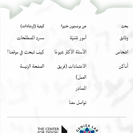
بحث
عن برنستون جنيزا
كيفية (إرشادات)
وثائق
أمور تِقنيّة
مسرد المصطلحات
اشخاص
الأسئلة الأكثر شيوعًا
كيف تبحث في موقعنا؟
أَماكِن
الاعتمادات (فريق
الصفحة الرئيسة
العمل)
المصادر
تواصل معنا