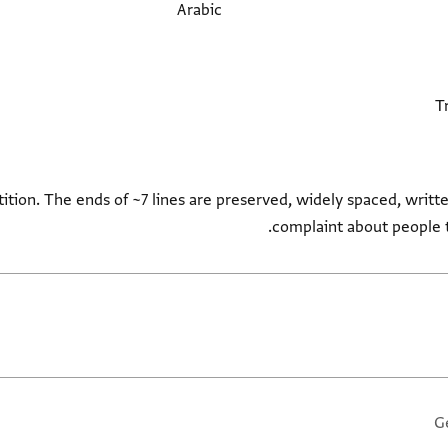
Arabic
tition. The ends of ~7 lines are preserved, widely spaced, writt
complaint about people t
G