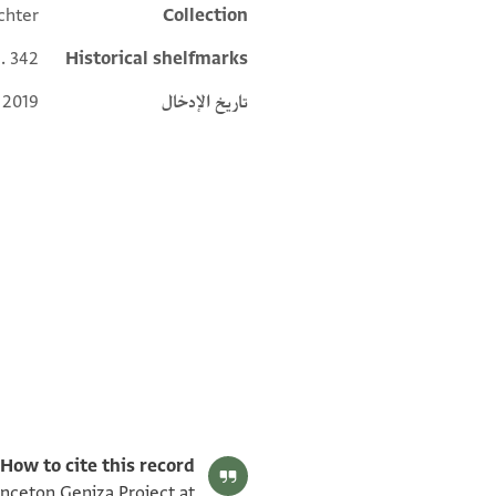
chter
Collection
l. 342
Historical shelfmarks
تاريخ الإدخال
 2019
Yusuf Umrethwala's digital edition (2024).
Editor: Umrethwala, Yusuf
T-S Ar.34.342 1r
T-S Ar.34.342 1v
بيان أذونات الصورة
How to cite this record:
inceton Geniza Project at