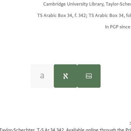
Cambridge University Library, Taylor-Sche
TS Arabic Box 34, f. 342; TS Arabic Box 34, fo
In PGP since
100%
100%
Taylor-Schechter, T-S Ar.34.342. Available online through the Pr