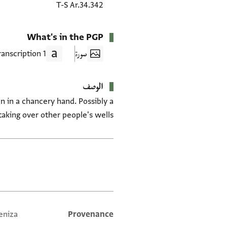
T-S Ar.34.342
What's in the PGP
صورة
1 Transcription
الوصف
en in a chancery hand. Possibly a
aking over other people's wells.
العلامات
eniza
Provenance
Additional metadata