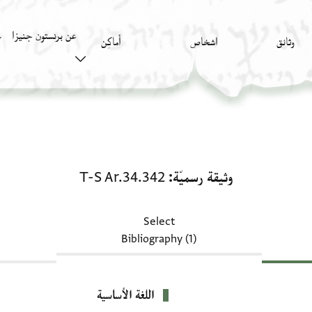
عن برنستون جنيزا
وثائق
اشخاص
أَماكِن
ك
وثيقة رسميّة: T-S Ar.34.342
وثيقة رسميّة
T-S Ar.34.342
Select
Bibliography (1)
اللغة الأساسية