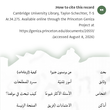
T-S Ar.34.275 1r
تكبير و تدوير
How to cite this record:
T-S Ar.34.275 1v
تكبير و تدوير
Cambridge University Library, Taylor-Schechter, T-S
Ar.34.275. Available online through the Princeton Geniza
Project at
بيان أذونات الصورة
https://geniza.princeton.edu/documents/20551/
(accessed August 8, 2026).
بحث
عن برنستون جنيزا
كيفية (إرشادات)
وثائق
أمور تِقنيّة
مسرد المصطلحات
اشخاص
الأسئلة الأكثر شيوعًا
كيف تبحث في موقعنا؟
أَماكِن
الاعتمادات (فريق
الصفحة الرئيسة