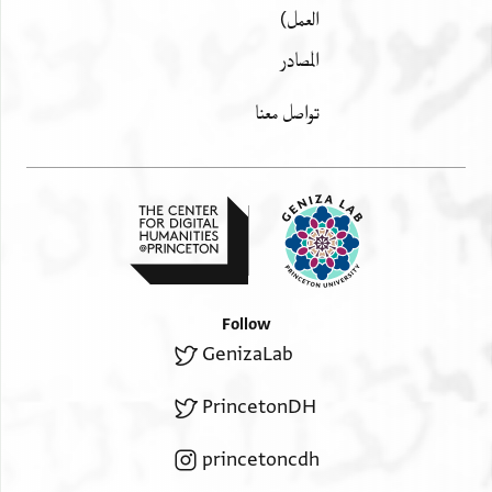
العمل)
المصادر
تواصل معنا
Follow
GenizaLab
PrincetonDH
princetoncdh