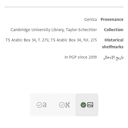
Geniza
Provenance
Additional metadata
Cambridge University Library, Taylor-Schechter
Collection
TS Arabic Box 34, f. 275; TS Arabic Box 34, fol. 275
Historical
shelfmarks
تاريخ الإدخال
In PGP since 2019