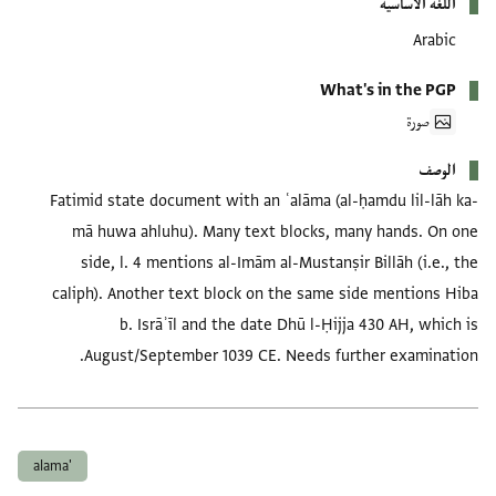
اللغة الأساسية
Arabic
What's in the PGP
صورة
الوصف
Fatimid state document with an ʿalāma (al-ḥamdu lil-lāh ka-
mā huwa ahluhu). Many text blocks, many hands. On one
side, l. 4 mentions al-Imām al-Mustanṣir Billāh (i.e., the
caliph). Another text block on the same side mentions Hiba
b. Isrāʾīl and the date Dhū l-Ḥijja 430 AH, which is
August/September 1039 CE. Needs further examination.
العلامات
'alama