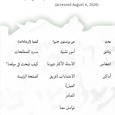
(accessed August 6, 2026).
بحث
عن برنستون جنيزا
كيفية (إرشادات)
وثائق
أمور تِقنيّة
مسرد المصطلحات
اشخاص
الأسئلة الأكثر شيوعًا
كيف تبحث في موقعنا؟
أَماكِن
الاعتمادات (فريق
الصفحة الرئيسة
العمل)
المصادر
تواصل معنا