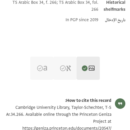
TS Arabic Box 34, f. 266; TS Arabic Box 34, fol.
Historical
266
shelfmarks
تاريخ الإدخال
In PGP since 2019
T-S Ar.34.266 1r
تكبير و تدوير
How to cite this record:
T-S Ar.34.266 1v
تكبير و تدوير
Cambridge University Library, Taylor-Schechter, T-S
Ar.34.266. Available online through the Princeton Geniza
Project at
بيان أذونات الصورة
https://geniza.princeton.edu/documents/20547/