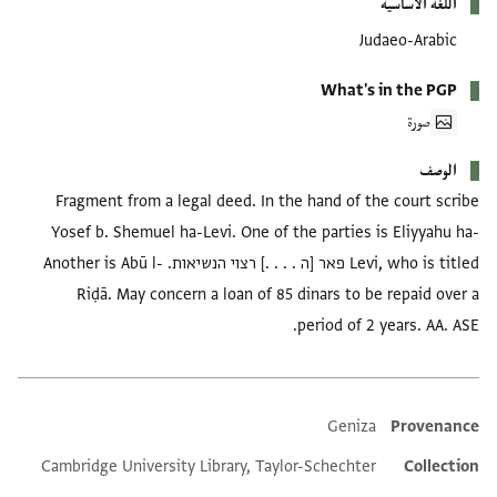
اللغة الأساسية
Judaeo-Arabic
What's in the PGP
صورة
الوصف
Fragment from a legal deed. In the hand of the court scribe
Yosef b. Shemuel ha-Levi. One of the parties is Eliyyahu ha-
Levi, who is titled פאר [ה . . . .] רצוי הנשיאות. Another is Abū l-
Riḍā. May concern a loan of 85 dinars to be repaid over a
period of 2 years. AA. ASE.
Geniza
Provenance
Additional metadata
Cambridge University Library, Taylor-Schechter
Collection