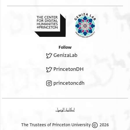
Follow
GenizaLab
PrincetonDH
princetoncdh
إمكانية الوصول
2026 The Trustees of Princeton University