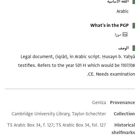
اللغة الأساسية
Arabic
What's in the PGP
صورة
الوصف
Legal document, (iqrār), in Arabic script. Ḥusayn b. Yaḥyā
testifies. Refers to the year 501 H which would be 1107/08
CE. Needs examination.
Geniza
Provenance
Additional metadata
Cambridge University Library, Taylor-Schechter
Collection
TS Arabic Box 34, f. 127; TS Arabic Box 34, fol. 127
Historical
shelfmarks