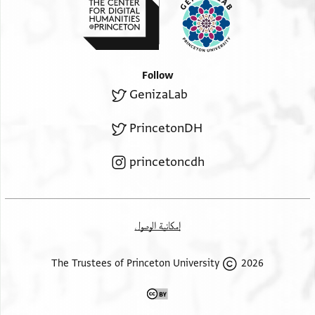
Follow
GenizaLab
PrincetonDH
princetoncdh
إمكانية الوصول
2026 The Trustees of Princeton University