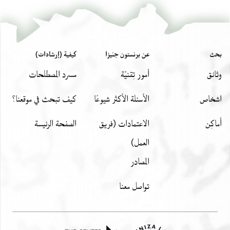
بحث
عن برنستون جنيزا
كيفية (إرشادات)
وثائق
أمور تِقنيّة
مسرد المصطلحات
اشخاص
الأسئلة الأكثر شيوعًا
كيف تبحث في موقعنا؟
أَماكِن
الاعتمادات (فريق
الصفحة الرئيسة
العمل)
المصادر
تواصل معنا