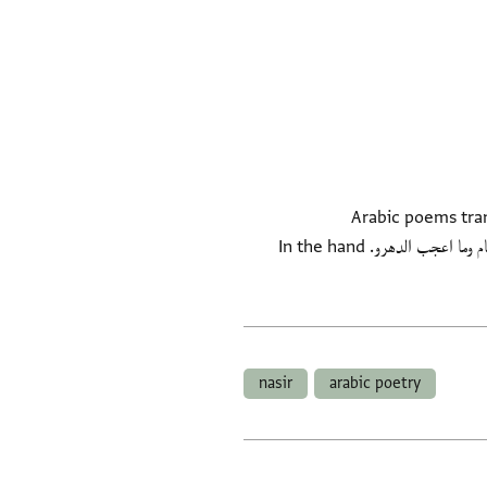
Arabic poems trans
attribution unclearتغيرت الايام وانقلب الدهرو ~ وصار خيار الناس ليس لهو قدرووصار اخم الناس يعلو خيارهم ~ فما اصبح الايام وما اعجب الدهرو. In the hand
nasir
arabic poetry