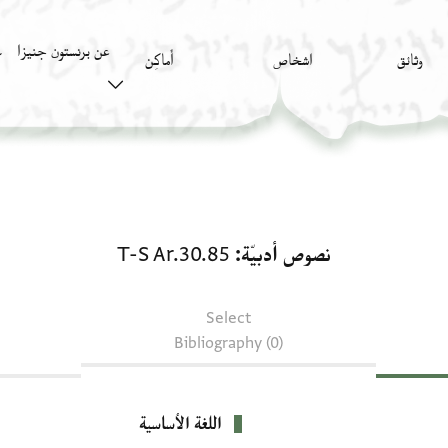
عن برنستون جنيزا
وثائق
اشخاص
أَماكِن
ك
نصوص أدبيّة: T-S Ar.30.85
نصوص أدبيّة
T-S Ar.30.85
Select
Bibliography (0)
اللغة الأساسية