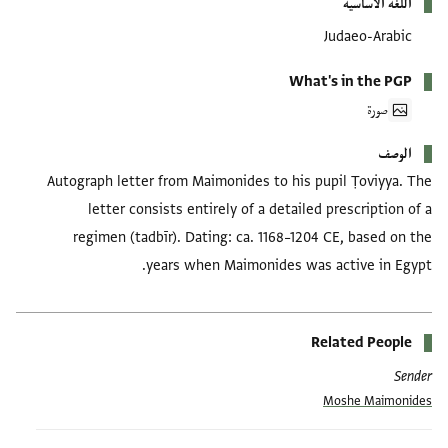
اللغة الأساسية
Judaeo-Arabic
What's in the PGP
صورة
الوصف
Autograph letter from Maimonides to his pupil Ṭoviyya. The
letter consists entirely of a detailed prescription of a
regimen (tadbīr). Dating: ca. 1168–1204 CE, based on the
years when Maimonides was active in Egypt.
Related People
Sender
Moshe Maimonides