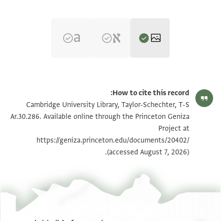
T-S Ar.30.286 1r
تكبير و تدوير
How to cite this record:
T-S Ar.30.286 1v
تكبير و تدوير
Cambridge University Library, Taylor-Schechter, T-S
Ar.30.286. Available online through the Princeton Geniza
Project at
بيان أذونات الصورة
https://geniza.princeton.edu/documents/20402/
(accessed August 7, 2026).