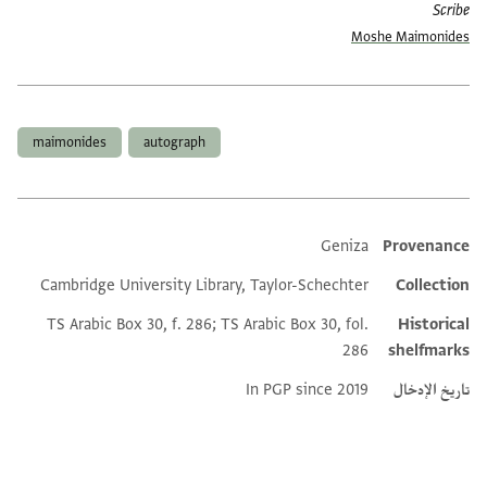
Scribe
Moshe Maimonides
العلامات
maimonides
autograph
Geniza
Provenance
Additional metadata
Cambridge University Library, Taylor-Schechter
Collection
TS Arabic Box 30, f. 286; TS Arabic Box 30, fol.
Historical
286
shelfmarks
تاريخ الإدخال
In PGP since 2019