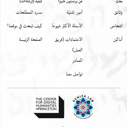
بحث
عن برنستون جنيزا
كيفية (إرشادات)
وثائق
أمور تِقنيّة
مسرد المصطلحات
اشخاص
الأسئلة الأكثر شيوعًا
كيف تبحث في موقعنا؟
أَماكِن
الاعتمادات (فريق
الصفحة الرئيسة
العمل)
المصادر
تواصل معنا