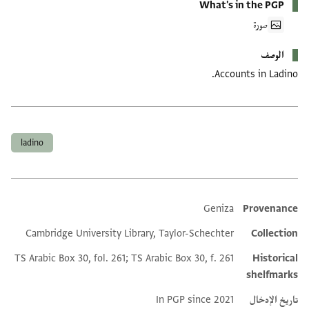
What's in the PGP
صورة
الوصف
Accounts in Ladino.
العلامات
ladino
Geniza
Provenance
Additional metadata
Cambridge University Library, Taylor-Schechter
Collection
TS Arabic Box 30, fol. 261; TS Arabic Box 30, f. 261
Historical
shelfmarks
تاريخ الإدخال
In PGP since 2021