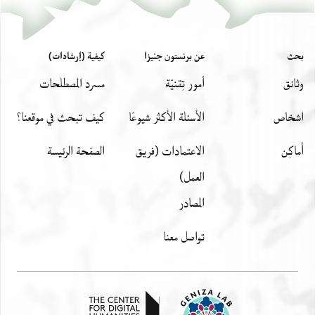
بحث
عن برنستون جنيزا
كيفية (إرشادات)
وثائق
أمور تِقنيّة
مسرد المصطلحات
اشخاص
الأسئلة الأكثر شيوعًا
كيف تبحث في موقعنا؟
أَماكِن
الاعتمادات (فريق
الصفحة الرئيسة
العمل)
المصادر
تواصل معنا