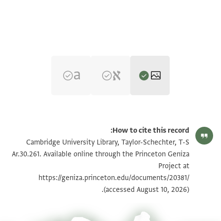
T-S Ar.30.261 1r
تكبير و تدوير
How to cite this record:
T-S Ar.30.261 1v
تكبير و تدوير
Cambridge University Library, Taylor-Schechter, T-S
Ar.30.261. Available online through the Princeton Geniza
Project at
بيان أذونات الصورة
https://geniza.princeton.edu/documents/20381/
(accessed August 10, 2026).