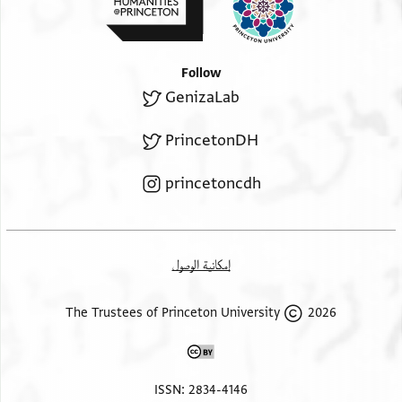
Follow
GenizaLab
PrincetonDH
princetoncdh
إمكانية الوصول
2026 The Trustees of Princeton University
ISSN: 2834-4146