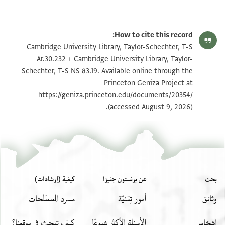
T-S Ar.30.232 1r
تكبير و تدوير
How to cite this record:
T-S Ar.30.232 1v
تكبير و تدوير
Cambridge University Library, Taylor-Schechter, T-S
Ar.30.232 + Cambridge University Library, Taylor-
T-S Ar.30.232 2r
تكبير و تدوير
Schechter, T-S NS 83.19. Available online through the
Princeton Geniza Project at
T-S Ar.30.232 2v
تكبير و تدوير
https://geniza.princeton.edu/documents/20354/
T-S Ar.30.232 3r
تكبير و تدوير
(accessed August 9, 2026).
T-S Ar.30.232 3v
تكبير و تدوير
T-S NS 83.19 1r
تكبير و تدوير
T-S NS 83.19 1v
تكبير و تدوير
بحث
عن برنستون جنيزا
كيفية (إرشادات)
بيان أذونات الصورة
وثائق
أمور تِقنيّة
مسرد المصطلحات
اشخاص
الأسئلة الأكثر شيوعًا
كيف تبحث في موقعنا؟