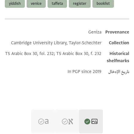
yiddish
venice
taffeta
register
booklist
Geniza
Provenance
Additional metadata
Cambridge University Library, Taylor-Schechter
Collection
TS Arabic Box 30, fol. 232; TS Arabic Box 30, f. 232
Historical
shelfmarks
تاريخ الإدخال
In PGP since 2019