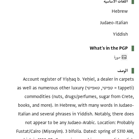
اللغات الأساسية
Hebrew
Judaeo-Italian
Yiddish
What's in the PGP
صورة
الوصف
Account register of Yiṣḥaq b. Yeḥiel, a dealer in carpets
(tappeti = טפיטי, טאפיטי) as well as numerous other luxury
commodities (nuts, drugs/perfumes, sugar from Crete,
books, and more). In Hebrew, with many words in Judaeo-
Italian and several phrases in Yiddish. Notably, there does
not appear to be any Judaeo-Arabic. Location: Probably
Fustat/Cairo (Miṣrayim). 3 bifolia. Dated: spring of 5310 AM,