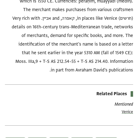
which is 1550 CE. Currencies: peraḥim, muayyadi (medin).
The merchant makes purchases from various craftsmen
(חרשים) in places like Venice, קאפרה, and אכיין. Very rich with
details on 16th-century trans-Mediterranean trade, networks
of merchants, demand for specific books, and more. The
identification of the merchant's name is based on a letter
that he sent earlier in the year 5310 AM (fall of 1549 CE):
Moss. IIIa,9 + T-S AS 212.54–55 + T-S AS 214.40. Information
in part from Avraham David's publications.
Related Places
Mentioned
Venice
العلامات