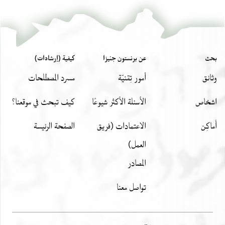
بحث
عن برنستون جنيزا
كيفية (إرشادات)
وثائق
أمور تِقنيّة
مسرد المصطلحات
اشخاص
الأسئلة الأكثر شيوعًا
كيف تبحث في موقعنا؟
أَماكِن
الاعتمادات (فريق
الصفحة الرئيسة
العمل)
المصادر
تواصل معنا