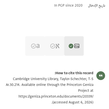
تاريخ الإدخال
In PGP since 2020
T-S Ar.30.214 1r
تكبير و تدوير
How to cite this record:
T-S Ar.30.214 1v
Cambridge University Library, Taylor-Schechter, T-S
Ar.30.214. Available online through the Princeton Geniza
Project at
بيان أذونات الصورة
https://geniza.princeton.edu/documents/20339/
(accessed August 6, 2026).
عرض :
T-S Ar.30.214