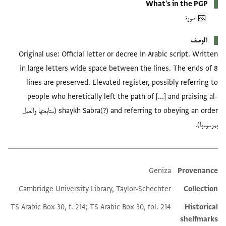
What's in the PGP
صورة
الوصف
Original use: Official letter or decree in Arabic script. Written
in large letters wide space between the lines. The ends of 8
lines are preserved. Elevated register, possibly referring to
people who heretically left the path of [...] and praising al-
shaykh Sabra(?) and referring to obeying an order (متابعتها والعمل
بمرسومها).
Geniza
Provenance
Additional metadata
Cambridge University Library, Taylor-Schechter
Collection
TS Arabic Box 30, f. 214; TS Arabic Box 30, fol. 214
Historical
shelfmarks