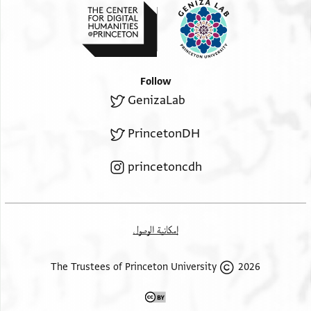
Follow
GenizaLab
PrincetonDH
princetoncdh
إمكانية الوصول
2026 The Trustees of Princeton University