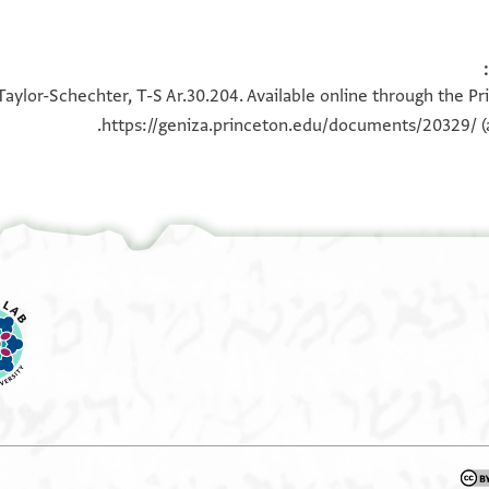
100%
100%
Taylor-Schechter, T-S Ar.30.204. Available online through the Pr
https://geniza.princeton.edu/documents/20329/
(