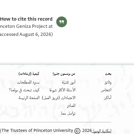
T-S Ar.30.204 1v
T-S Ar.30.204 1r
بيان أذونات الصورة
How to cite this record:
inceton Geniza Project at
accessed August 6, 2026).
بحث
عن برنستون جنيزا
كيفية (إرشادات)
وثائق
أمور تِقنيّة
مسرد المصطلحات
اشخاص
الأسئلة الأكثر شيوعًا
كيف تبحث في موقعنا؟
أَماكِن
الاعتمادات (فريق العمل)
الصفحة الرئيسة
المصادر
تواصل معنا
2026 The Trustees of Princeton University
إمكانية الوصول