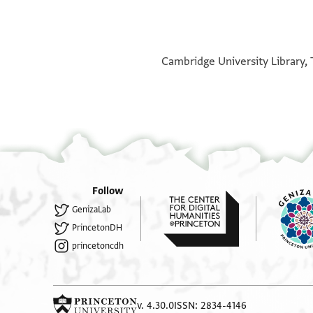
°
°
Cambridge University Library, 
Follow
GenizaLab
PrincetonDH
princetoncdh
v. 4.30.0
ISSN: 2834-4146