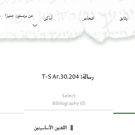
عن برنستون جنيزا
وثائق
اشخاص
أَماكِن
ك
رسالة: T-S Ar.30.204
رسالة
T-S Ar.30.204
Select
Bibliography (0)
اللغتين الأساسيتين