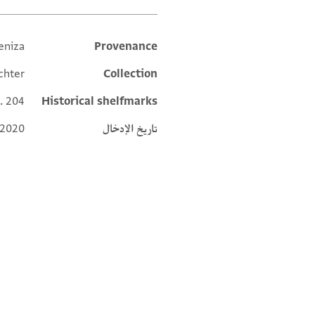
eniza
Provenance
Additional metadata
chter
Collection
l. 204
Historical shelfmarks
تاريخ الإدخال
 2020