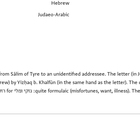
Hebrew
Judaeo-Arabic
 from Sālim of Tyre to an unidentified addressee. The letter (in 
ew) by Yizḥaq b. Khalfūn (in the same hand as the letter). The c