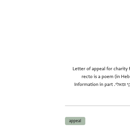
Letter of appeal for charity
recto is a poem (in Hebr
quite formulaic (misfortunes, want, illness). There is some unusual orthography: גזקי ומלי for רזקי ומאלי. Information in part
appeal