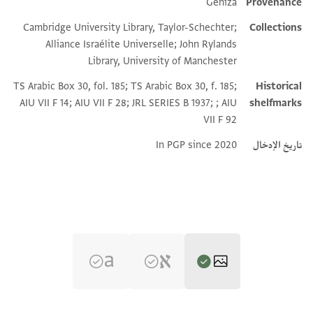
Geniza
Provenance
Additional metadata
Cambridge University Library, Taylor-Schechter;
Collections
Alliance Israélite Universelle; John Rylands
Library, University of Manchester
TS Arabic Box 30, fol. 185; TS Arabic Box 30, f. 185;
Historical
AIU VII F 14; AIU VII F 28; JRL SERIES B 1937; ; AIU
shelfmarks
VII F 92
تاريخ الإدخال
In PGP since 2020