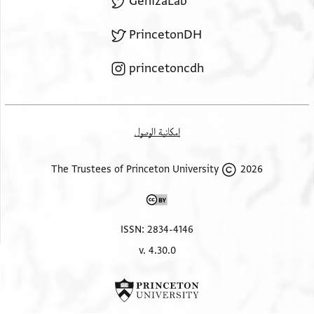
GenizaLab
PrincetonDH
princetoncdh
إمكانية الوصول
2026 The Trustees of Princeton University
ISSN: 2834-4146
v. 4.30.0