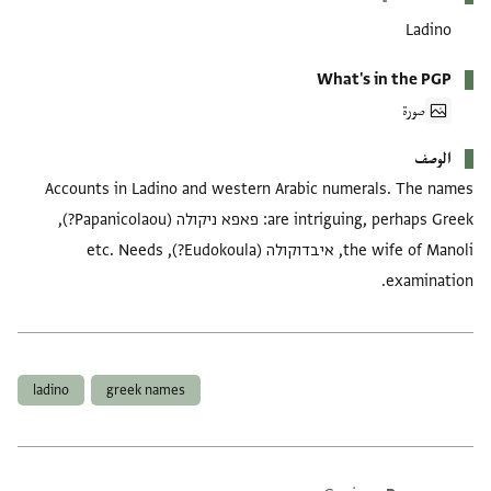
Ladino
What's in the PGP
صورة
الوصف
Accounts in Ladino and western Arabic numerals. The names
are intriguing, perhaps Greek: פאפא ניקולה (Papanicolaou?),
the wife of Manoli, איבדוקולה (Eudokoula?), etc. Needs
examination.
العلامات
ladino
greek names