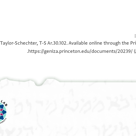
بارك
100%
100%
Taylor-Schechter, T-S Ar.30.102. Available online through the P
(وتعالى؟؟)
https://geniza.princeton.edu/documents/20239/
(
ه