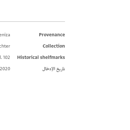
eniza
Provenance
Additional metadata
chter
Collection
l. 102
Historical shelfmarks
تاريخ الإدخال
 2020