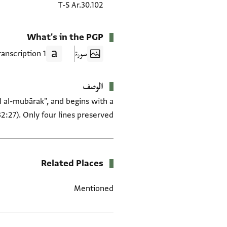
T-S Ar.30.102
What's in the PGP
صورة
1 Transcription
الوصف
l al-mubārak", and begins with a
2:27). Only four lines preserved.
Related Places
Mentioned
العلامات