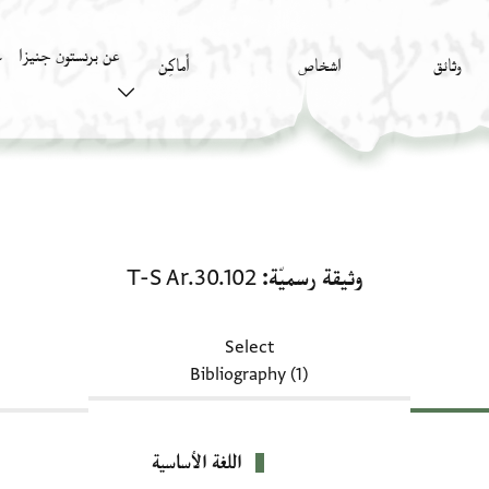
عن برنستون جنيزا
وثائق
اشخاص
أَماكِن
ك
وثيقة رسميّة: T-S Ar.30.102
وثيقة رسميّة
T-S Ar.30.102
Select
Bibliography (1)
اللغة الأساسية