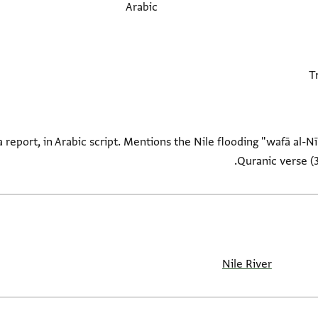
Arabic
report, in Arabic script. Mentions the Nile flooding "wafā al-Nī
Quranic verse (3
Nile River