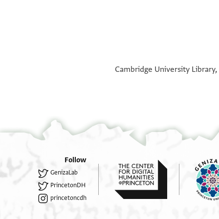
°
°
Cambridge University Library, 
Follow
GenizaLab
PrincetonDH
princetoncdh