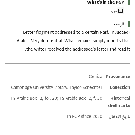
What's in the PGP
صورة
الوصف
Letter fragment addressed to a certain Nasi. In Judaeo-
Arabic. Very deferential. What remains simply reports that
the writer received the addressee's letter and read it.
Geniza
Provenance
Additional metadata
Cambridge University Library, Taylor-Schechter
Collection
TS Arabic Box 12, fol. 20; TS Arabic Box 12, f. 20
Historical
shelfmarks
تاريخ الإدخال
In PGP since 2020