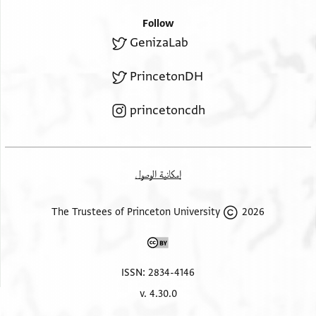
Follow
GenizaLab
PrincetonDH
princetoncdh
إمكانية الوصول
2026 The Trustees of Princeton University
ISSN: 2834-4146
v. 4.30.0