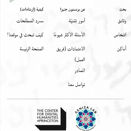
بحث
عن برنستون جنيزا
كيفية (إرشادات)
وثائق
أمور تِقنيّة
مسرد المصطلحات
اشخاص
الأسئلة الأكثر شيوعًا
كيف تبحث في موقعنا؟
أَماكِن
الاعتمادات (فريق
الصفحة الرئيسة
العمل)
المصادر
تواصل معنا