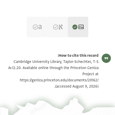
T-S Ar.12.20 1r
تكبير و تدوير
How to cite this record:
T-S Ar.12.20 1v
تكبير و تدوير
Cambridge University Library, Taylor-Schechter, T-S
Ar.12.20. Available online through the Princeton Geniza
Project at
بيان أذونات الصورة
https://geniza.princeton.edu/documents/20162/
(accessed August 9, 2026).