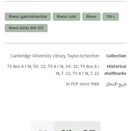
العلامات
illness: gastrointestinal
illness: colic
illness
11th c
illness letter 969-1517
Cambridge University Library, Taylor-Schechter
Collection
Additional metadata
TS Box 8 J 18, fol. 22; TS 8 J 18, fol. 22; TS Box 8 J
Historical
18, f. 22; TS 8 J 18, f. 22
shelfmarks
تاريخ الإدخال
In PGP since 1988