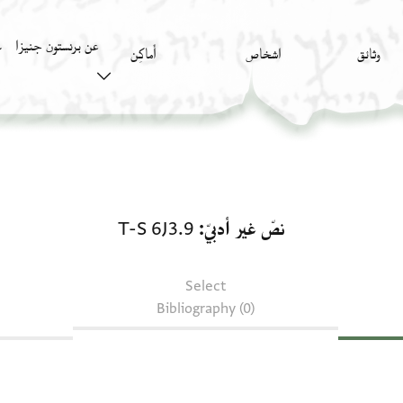
عن برنستون جنيزا
وثائق
اشخاص
أَماكِن
ك
نصّ غير أدبيّ: T-S 6J3.9
نصّ غير أدبيّ
T-S 6J3.9
Select
Bibliography (0)