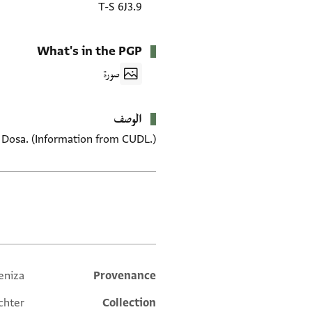
T-S 6J3.9
What's in the PGP
صورة
الوصف
 Dosa. (Information from CUDL.)
العلامات
eniza
Provenance
Additional metadata
chter
Collection