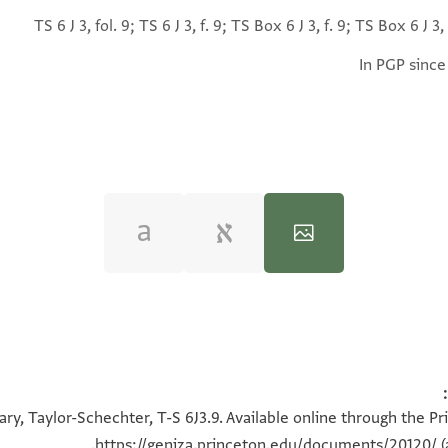
TS 6 J 3, fol. 9; TS 6 J 3, f. 9; TS Box 6 J 3, f. 9; TS Box 6 J 3, 
In PGP since
100%
100%
ry, Taylor-Schechter, T-S 6J3.9. Available online through the P
https://geniza.princeton.edu/documents/20120/
(