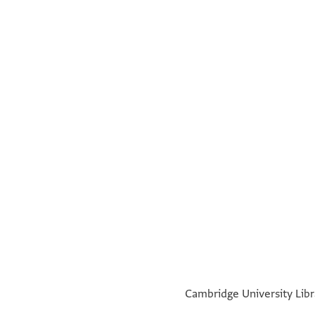
°
°
Cambridge University Libra