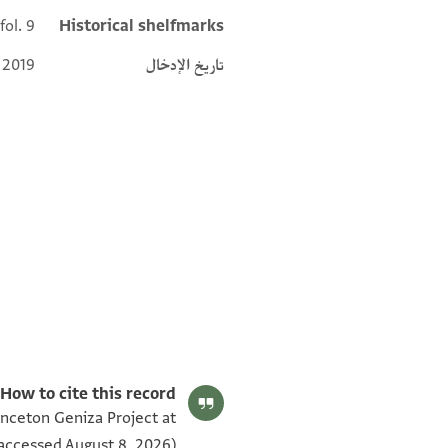
fol. 9
Historical shelfmarks
تاريخ الإدخال
 2019
T-S 6J3.9 1v
T-S 6J3.9 1r
بيان أذونات الصورة
How to cite this record:
rinceton Geniza Project at
accessed August 8, 2026).