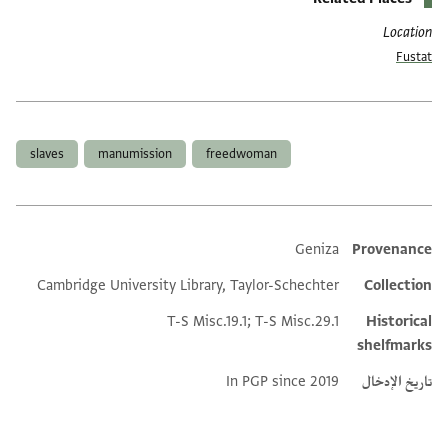
Location
Fustat
العلامات
slaves
manumission
freedwoman
Geniza
Provenance
Additional metadata
Cambridge University Library, Taylor-Schechter
Collection
T-S Misc.19.1; T-S Misc.29.1
Historical
shelfmarks
تاريخ الإدخال
In PGP since 2019