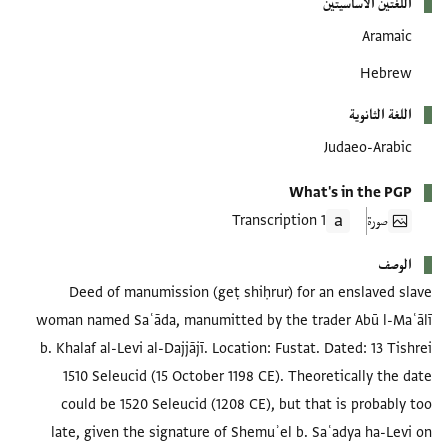
اللغتين الأساسيتين
Aramaic
Hebrew
اللغة الثانوية
Judaeo-Arabic
What's in the PGP
صورة
1 Transcription
الوصف
Deed of manumission (geṭ shiḥrur) for an enslaved slave
woman named Saʿāda, manumitted by the trader Abū l-Maʿālī
b. Khalaf al-Levi al-Dajjājī. Location: Fustat. Dated: 13 Tishrei
1510 Seleucid (15 October 1198 CE). Theoretically the date
could be 1520 Seleucid (1208 CE), but that is probably too
late, given the signature of Shemuʾel b. Saʿadya ha-Levi on