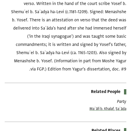
verso. Written in the hand of the court scribe Yosef b.
Shemuʾel b. Saʿadya ha-Levi (c.1181–1209). Signed: Menashshe
b. Yosef. There is an attestation on verso that the deed was
delivered into Saʿāda's hand after she had immersed herself
('in the Iraqi synagogue') and was taught some basic
commandments; it is written and signed by Yosef's father,
Shemuʾel b. Saʿadya ha-Levi (ca. 1165–1203). Also signed by
Menashshe b. Yosef. (Information in part from Moshe Yagur
via FGP.) Edition from Yagur's dissertation, doc. #9.
Related People
Party
Maʿālī b. Khalaf
,
Saʿāda
Related Places