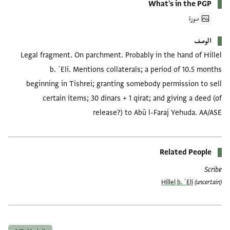
What's in the PGP
صورة
الوصف
Legal fragment. On parchment. Probably in the hand of Hillel
b. ʿEli. Mentions collaterals; a period of 10.5 months
beginning in Tishrei; granting somebody permission to sell
certain items; 30 dinars + 1 qirat; and giving a deed (of
release?) to Abū l-Faraj Yehuda. AA/ASE
Related People
Scribe
Hillel b. ʿEli
(uncertain)
العلامات