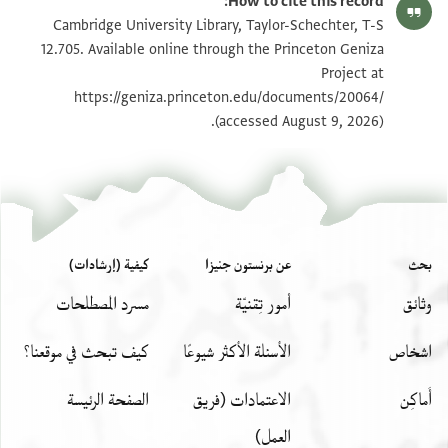
How to cite this record:
T-S 12.705 1v
تكبير و تدوير
Cambridge University Library, Taylor-Schechter, T-S
12.705. Available online through the Princeton Geniza
Project at
بيان أذونات الصورة
https://geniza.princeton.edu/documents/20064/
(accessed August 9, 2026).
بحث
عن برنستون جنيزا
كيفية (إرشادات)
وثائق
أمور تِقنيّة
مسرد المصطلحات
اشخاص
الأسئلة الأكثر شيوعًا
كيف تبحث في موقعنا؟
أَماكِن
الاعتمادات (فريق
الصفحة الرئيسة
العمل)