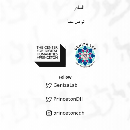
المصادر
تواصل معنا
Follow
GenizaLab
PrincetonDH
princetoncdh