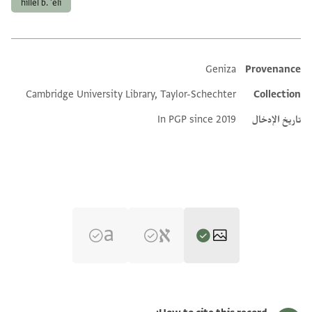
hillel b. 'eli
Geniza
Provenance
Additional metadata
Cambridge University Library, Taylor-Schechter
Collection
تاريخ الإدخال
In PGP since 2019
T-S 12.705 1r
تكبير و تدوير