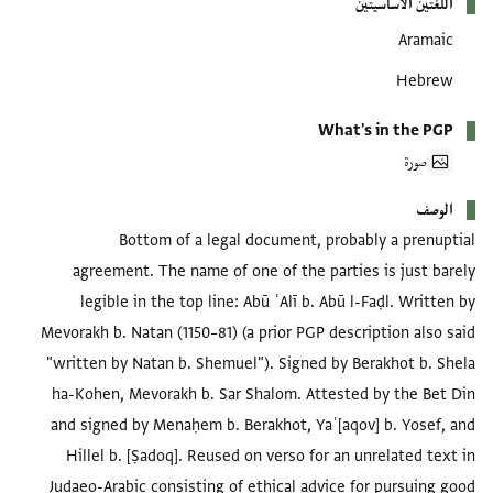
اللغتين الأساسيتين
Aramaic
Hebrew
What's in the PGP
صورة
الوصف
Bottom of a legal document, probably a prenuptial
agreement. The name of one of the parties is just barely
legible in the top line: Abū ʿAlī b. Abū l-Faḍl. Written by
Mevorakh b. Natan (1150–81) (a prior PGP description also said
"written by Natan b. Shemuel"). Signed by Berakhot b. Shela
ha-Kohen, Mevorakh b. Sar Shalom. Attested by the Bet Din
and signed by Menaḥem b. Berakhot, Yaʿ[aqov] b. Yosef, and
Hillel b. [Ṣadoq]. Reused on verso for an unrelated text in
Judaeo-Arabic consisting of ethical advice for pursuing good