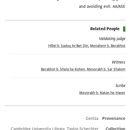
and avoiding evil. AA/ASE
Related People
Validating judge
Hillel b. Ṣadoq Av Bet Din
,
Menaḥem b. Berakhot
Witness
Berakhot b. Shela ha-Kohen
,
Mevorakh b. Sar Shalom
Scribe
Mevorakh b. Natan he-Ḥaver
Geniza
Provenance
Additional metadata
Cambridge University Library, Taylor-Schechter
Collection