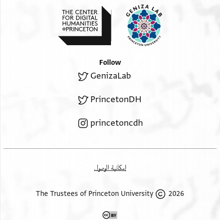
Follow
GenizaLab
PrincetonDH
princetoncdh
إمكانية الوصول
2026 The Trustees of Princeton University