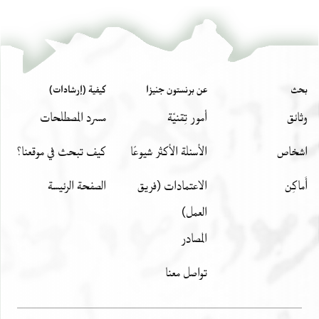
بحث
عن برنستون جنيزا
كيفية (إرشادات)
وثائق
أمور تِقنيّة
مسرد المصطلحات
اشخاص
الأسئلة الأكثر شيوعًا
كيف تبحث في موقعنا؟
أَماكِن
الاعتمادات (فريق
الصفحة الرئيسة
العمل)
المصادر
تواصل معنا