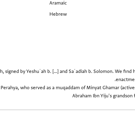
Aramaic
Hebrew
, signed by Yeshuʿah b. [...] and Saʿadiah b. Solomon. We find
 Perahya, who served as a muqaddam of Minyat Ghamar (active 
Abraham Ibn Yiju's grandson f