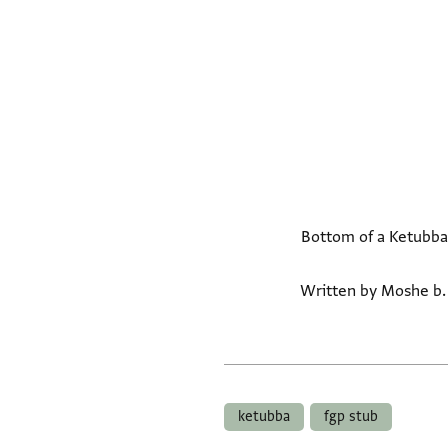
Bottom of a Ketubbah
Written by Moshe b.
ketubba
fgp stub