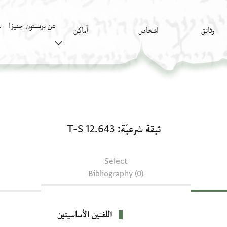
عن برنستون جنيزا
وثائق
اشخاص
أَماكِن
ك
ثيقة شرعيّة: T-S 12.643
ثيقة شرعيّة
T-S 12.643
Select
Bibliography (0)
اللغتين الأساسيتين