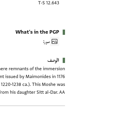
T-S 12.643
What's in the PGP
صورة
الوصف
 here remnants of the immersion
1220-1238 ca.). This Moshe was
rom his daughter Sitt al-Dar. AA
العلامات