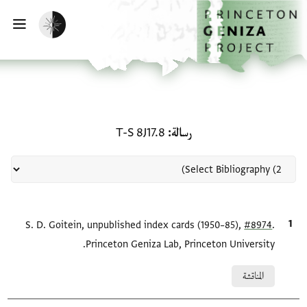
لصفحة الرئيسية
خطي إلى المحتوى الرئيسي
تفعيل الوضع المظلم
فتح 
منحة في رسالة: T-S 8J17.8
رسالة
T-S 8J17.8
.
#8974
الاقتباس المرجعي
S. D. Goitein, unpublished index cards (1950–85),
Princeton Geniza Lab, Princeton University.
Relation to document
المناقشة