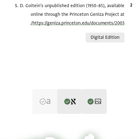
الاقتباس المرجعي
S. D. Goitein's unpublished edition (1950–85), available
online through the Princeton Geniza Project at
.
https://geniza.princeton.edu/documents/2003/
Relation to document
Digital Edition
Editor: Goitein, S. D.
T-S 8J17.8 1r
تكبير و تدوير
S. D. Goitein's unpublished edition (1950–85).