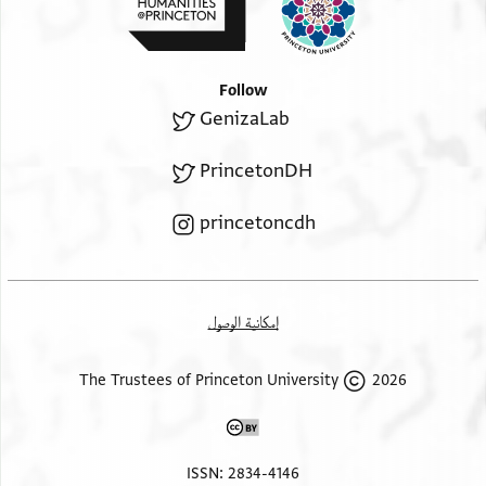
שואל / בשלומך . . . . . / כתאב לע . . . ר / חיים וכתאב
אכר / לר ברוך פתסלם /
כל כתאב לצאחבה / ואד לם יכון חיים / . . . לד פי עכא
ואלא / תדפעה לאכוה
Follow
GenizaLab
/ שמשון ואוציה / עלי תסיר גואב / ומא אחתאג . . . / אליך
פי דלך
PrincetonDH
princetoncdh
إمكانية الوصول
2026 The Trustees of Princeton University
ISSN: 2834-4146