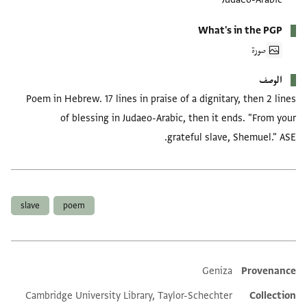
What's in the PGP
صورة
الوصف
Poem in Hebrew. 17 lines in praise of a dignitary, then 2 lines
of blessing in Judaeo-Arabic, then it ends. "From your
grateful slave, Shemuel." ASE.
العلامات
slave
poem
Geniza
Provenance
Additional metadata
Cambridge University Library, Taylor-Schechter
Collection