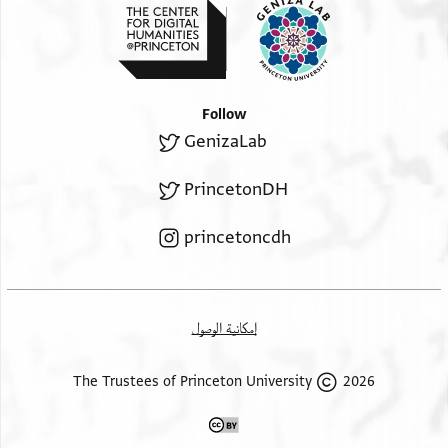
Follow
GenizaLab
PrincetonDH
princetoncdh
إمكانية الوصول
2026 The Trustees of Princeton University