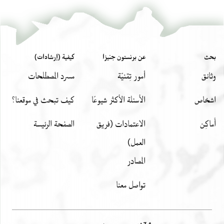
بحث
عن برنستون جنيزا
كيفية (إرشادات)
وثائق
أمور تِقنيّة
مسرد المصطلحات
اشخاص
الأسئلة الأكثر شيوعًا
كيف تبحث في موقعنا؟
أَماكِن
الاعتمادات (فريق
الصفحة الرئيسة
العمل)
المصادر
تواصل معنا