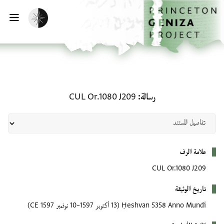
لصفحة الرئيسية
خطي إلى المحتوى الرئيسي
تفعيل الوضع المظلم
فتح 
رسالة: CUL Or.1080 J209
رسالة
CUL Or.1080 J209
بيانات التعريف
علامة الرف
CUL Or.1080 J209
تاريخ الوثيقة
Ḥeshvan 5358 Anno Mundi
(13 أكتوبر 1597–10 نوفمبر 1597 CE)