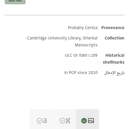
late heb
Probably Geniza
Provenance
Additional metadata
Cambridge University Library, Oriental
Collection
Manuscripts
ULC Or 1080 J 209
Historical
shelfmarks
تاريخ الإدخال
In PGP since 2020