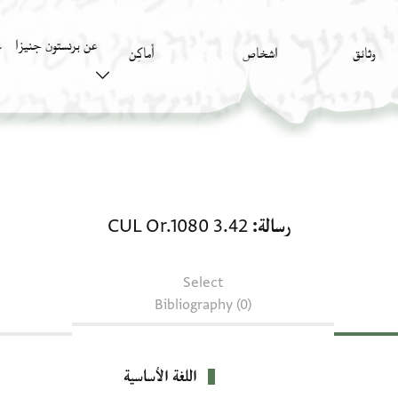
عن برنستون جنيزا
وثائق
اشخاص
أَماكِن
ك
رسالة: CUL Or.1080 3.42
رسالة
CUL Or.1080 3.42
Select
Bibliography (0)
اللغة الأساسية