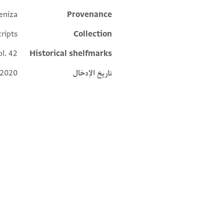
eniza
Provenance
Additional metadata
ripts
Collection
l. 42
Historical shelfmarks
تاريخ الإدخال
 2020
CUL Or.1080 3.42 1v
CUL Or.1080 3.42 1r