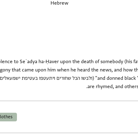
Hebrew
lence to Seʿadya ha-Ḥaver upon the death of somebody (his fat
 agony that came upon him when he heard the news, and how th
are rhymed, and others a
lothes