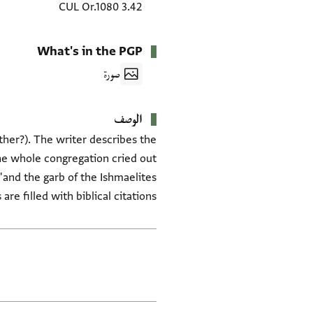
CUL Or.1080 3.42
What's in the PGP
صورة
الوصف
her?). The writer describes the
e whole congregation cried out
re filled with biblical citations.
العلامات