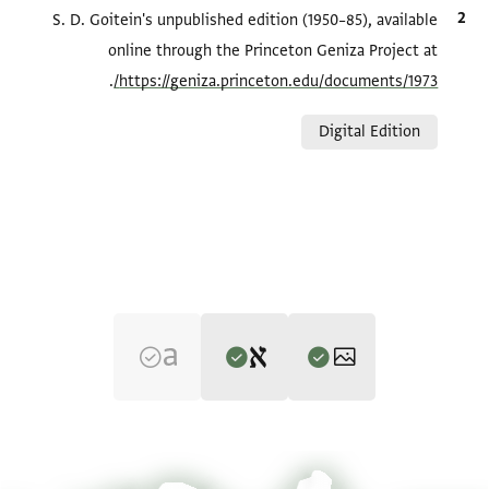
الاقتباس المرجعي
S. D. Goitein's unpublished edition (1950–85), available
online through the Princeton Geniza Project at
.
https://geniza.princeton.edu/documents/1973/
Relation to document
Digital Edition
Editor: Goitein, S. D.
T-S 8J16.4 1r
تكبير و تدوير
S. D. Goitein's unpublished edition (1950–85).