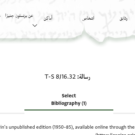
عن برنستون جنيزا
وثائق
اشخاص
أَماكِن
ك
منحة في رسالة: T-S 8J16.32
رسالة
T-S 8J16.32
Select
Bibliography (1)
ein's unpublished edition (1950–85), available online through th