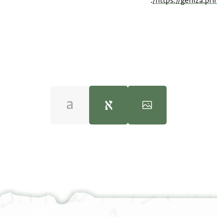
.
https://geniza.pr
100%
100%