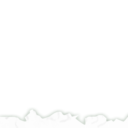
page b
°
°