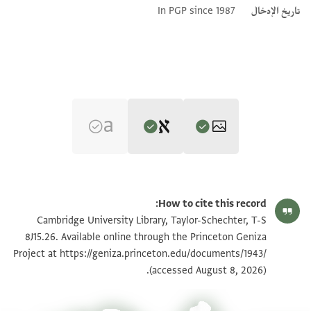
تاريخ الإدخال
In PGP since 1987
Editor: Gil, Moshe
T-S 8J15.26 1r
تكبير و تدوير
Moshe Gil,
Palestine During the First Muslim Period (634–1099)‎
(in
How to cite this record:
Hebrew) (Tel Aviv University, 1983), vol. 3.
T-S 8J15.26 1v
تكبير و تدوير
Cambridge University Library, Taylor-Schechter, T-S
בן ראש הגולה
8J15.26. Available online through the Princeton Geniza
קד ערץ לי מהם אריד משאפהתך יא נכבדנו
Project at
https://geniza.princeton.edu/documents/1943/
بيان أذونات الصورة
(accessed August 8, 2026).
זקננו הידיד הנעים אטאל אללה בקאך ואדאם
עזך וחראסתך בה ואסלך אן תתפצל
באלתגשם אליי פי יומנא או פי גד גאריא