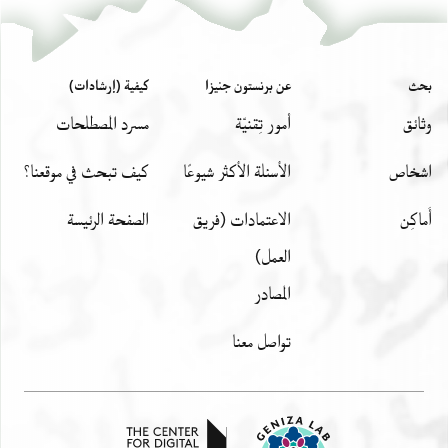
עלי ע[ואי]דך אלמשכורה לא עדמתך
ולא כלות מנך ושלומך נכבדנו
ירבה לעד ישועה
بحث
عن برنستون جنيزا
كيفية (إرشادات)
وثائق
أمور تِقنيّة
مسرد المصطلحات
اشخاص
الأسئلة الأكثر شيوعًا
كيف تبحث في موقعنا؟
أَماكِن
الاعتمادات (فريق
الصفحة الرئيسة
العمل)
المصادر
تواصل معنا