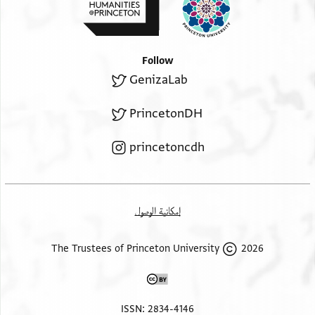
Follow
GenizaLab
PrincetonDH
princetoncdh
إمكانية الوصول
2026 The Trustees of Princeton University
ISSN: 2834-4146