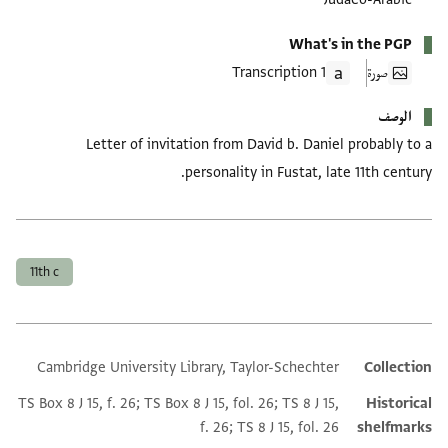
What's in the PGP
صورة
1 Transcription
الوصف
Letter of invitation from David b. Daniel probably to a
personality in Fustat, late 11th century.
العلامات
11th c
Cambridge University Library, Taylor-Schechter
Collection
Additional metadata
TS Box 8 J 15, f. 26; TS Box 8 J 15, fol. 26; TS 8 J 15,
Historical
f. 26; TS 8 J 15, fol. 26
shelfmarks