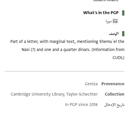
What's in the PGP
صورة
الوصف
Part of a letter, with marginal text, mentioning Shemuʾel the
Nasi (?) and one and a quarter dinars. (Information from
CUDL)
Geniza
Provenance
Additional metadata
Cambridge University Library, Taylor-Schechter
Collection
تاريخ الإدخال
In PGP since 2018