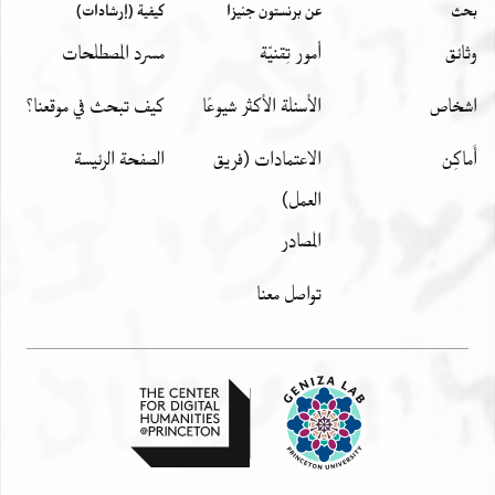
بحث
عن برنستون جنيزا
كيفية (إرشادات)
وثائق
أمور تِقنيّة
مسرد المصطلحات
اشخاص
الأسئلة الأكثر شيوعًا
كيف تبحث في موقعنا؟
أَماكِن
الاعتمادات (فريق
الصفحة الرئيسة
العمل)
المصادر
تواصل معنا