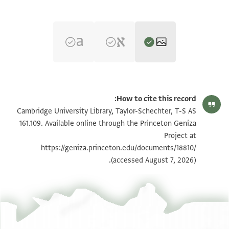
T-S AS 161.109 1r
تكبير و تدوير
How to cite this record:
T-S AS 161.109 1v
تكبير و تدوير
Cambridge University Library, Taylor-Schechter, T-S AS
161.109. Available online through the Princeton Geniza
Project at
بيان أذونات الصورة
https://geniza.princeton.edu/documents/18810/
(accessed August 7, 2026).