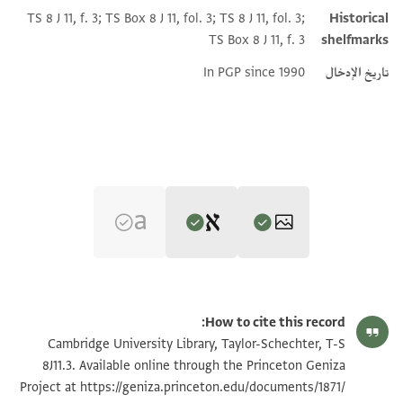
TS 8 J 11, f. 3; TS Box 8 J 11, fol. 3; TS 8 J 11, fol. 3;
Historical
TS Box 8 J 11, f. 3
shelfmarks
تاريخ الإدخال
In PGP since 1990
Editor: Goitein, S. D.
T-S 8J11.3 1r
تكبير و تدوير
S. D. Goitein's unpublished edition (1950–85).
How to cite this record:
בה מן
T-S 8J11.3 1v
تكبير و تدوير
Cambridge University Library, Taylor-Schechter, T-S
מואדדה מסדודה ואלאכתר פי אנפתא הדא מת
8J11.3. Available online through the Princeton Geniza
https://geniza.princeton.edu/documents/1871/
Project at
בין אלממכן ואלממתנע פלדלך אנא קליל אלאחתפאל במא
بيان أذونات الصورة