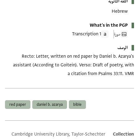
اللغة الثانوية
Hebrew
What's in the PGP
صورة
1 Transcription
الوصف
Recto: Letter, written on red paper by Daniel b. Azarya's
assistant (According to Goitein). Verso: Draft of poetry, with
a citation from Psalms 33:11. VMR
العلامات
red paper
daniel b. azarya
bible
Cambridge University Library, Taylor-Schechter
Collection
Additional metadata