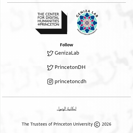
Follow
GenizaLab
PrincetonDH
princetoncdh
إمكانية الوصول
2026 The Trustees of Princeton University