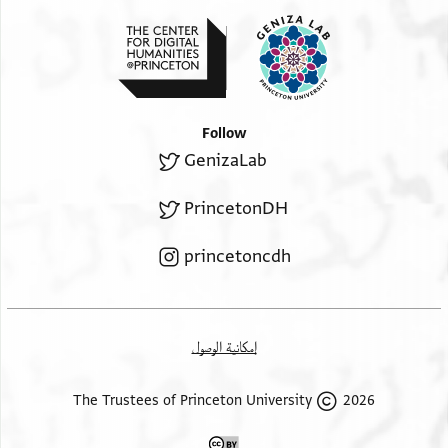
Follow
GenizaLab
PrincetonDH
princetoncdh
إمكانية الوصول
2026 The Trustees of Princeton University