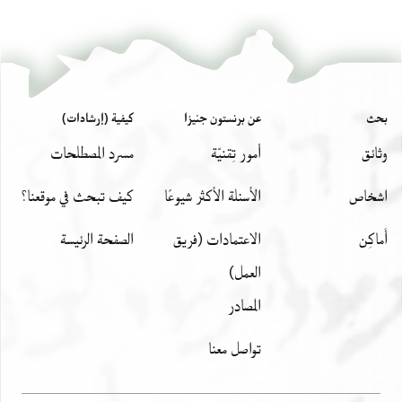
] אשתו ויזכה בכל גם לילך אל די חנ
] שהניח בעלי אהרן אצל מר יצחק הכהן
ויק עצמו והחוב שלי וירושתו ויזכה בכל ויע
] לכל בית דין שירצה בין בדיני ישראל
]ל יוסף בני לקיים ראיות וזכיות ומחאות
بحث
عن برنستون جنيزا
كيفية (إرشادات)
] ומחאות לפי ששמתי ידו כידי ופיצויו
وثائق
أمور تِقنيّة
مسرد المصطلحات
] מחאתי וקבלתו קבלתי והכל מקובל
] שידרתיך ולא לעוותי וכל
اشخاص
الأسئلة الأكثر شيوعًا
كيف تبحث في موقعنا؟
] בן לזכות בן לחובה ואחריות
ה]רשאות המ לות ו
أَماكِن
الاعتمادات (فريق
الصفحة الرئيسة
] בפניהם ושלא ופניהם ולא
العمل)
] ובה מיניתיהו וב
المصادر
تواصل معنا