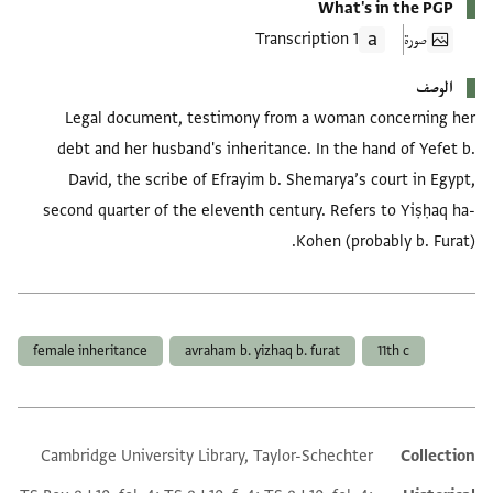
What's in the PGP
صورة
1 Transcription
الوصف
Legal document, testimony from a woman concerning her
debt and her husband's inheritance. In the hand of Yefet b.
David, the scribe of Efrayim b. Shemarya’s court in Egypt,
second quarter of the eleventh century. Refers to Yiṣḥaq ha-
Kohen (probably b. Furat).
العلامات
female inheritance
avraham b. yizhaq b. furat
11th c
Cambridge University Library, Taylor-Schechter
Collection
Additional metadata