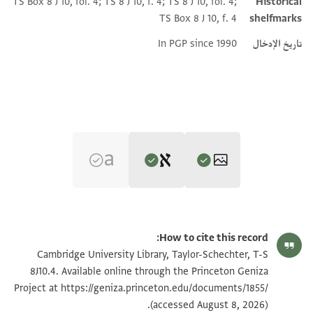
TS Box 8 J 10, fol. 4; TS 8 J 10, f. 4; TS 8 J 10, fol. 4;
Historical
TS Box 8 J 10, f. 4
shelfmarks
تاريخ الإدخال
In PGP since 1990
Editor: Goitein, S. D.
T-S 8J10.4 1r
تكبير و تدوير
S. D. Goitein's unpublished edition (1950–85).
How to cite this record:
]ץ [
T-S 8J10.4 1v
تكبير و تدوير
Cambridge University Library, Taylor-Schechter, T-S
] פוס שלי על כל דין ודברים של
8J10.4. Available online through the Princeton Geniza
]ל תביעה מה שהניח אישי והוא
https://geniza.princeton.edu/documents/1855/
Project at
بيان أذونات الصورة
(accessed August 8, 2026).
]ילך יוסף אליו ויפשפש על אכ