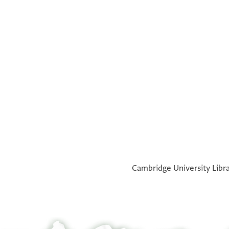
verso
°
°
Cambridge University Libra