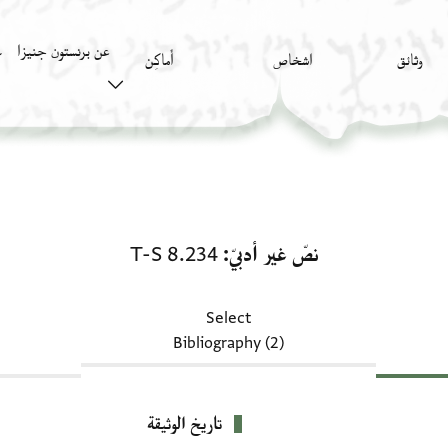
عن برنستون جنيزا
وثائق
اشخاص
أَماكِن
ك
نصّ غير أدبيّ: T-S 8.234
نصّ غير أدبيّ
T-S 8.234
Select
Bibliography (2)
تاريخ الوثيقة