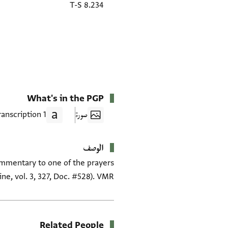
T-S 8.234
What's in the PGP
صورة
1 Transcription
الوصف
ne, vol. 3, 327, Doc. #528). VMR
Related People