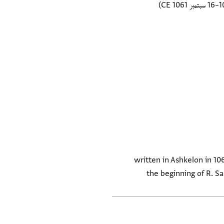
Colophon to R. Saadya Gaon's co (תפילת שמונה עשרה), written in Ashkelon in 1061. Verso:
the beginning of R. S