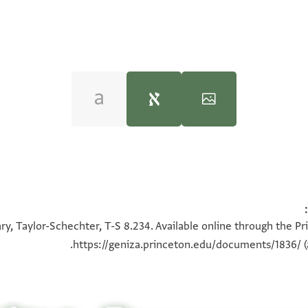
Moshe Gil,
Palestine During the First Muslim P
100%
100%
ry, Taylor-Schechter, T-S 8.234. Available online through the Pr
https://geniza.princeton.edu/documents/1836/
(