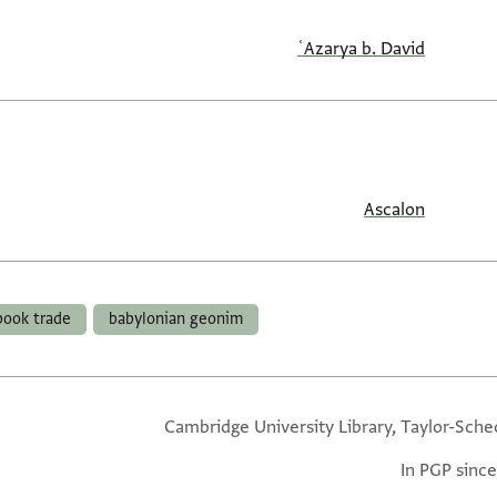
ʿAzarya b. David
Ascalon
book trade
babylonian geonim
Cambridge University Library, Taylor-Sche
In PGP since