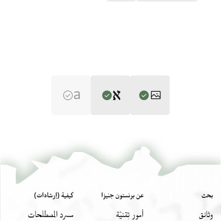
Editor: Gil, Moshe
T-S 6J4.17 1r
تكبير و تدوير
Moshe Gil,
Palestine During the First Muslim Period (634–1099)‎
(in
Hebrew) (Tel Aviv University, 1983), vol. 2.
T-S 6J4.17 1v
تكبير و تدوير
(verso)
יהי אלהנו עזרו וצל סתרו
بيان أذونات الصورة
] ויקר וגדולה
بحث
عن برنستون جنيزا
كيفية (إرشادات)
ל]כבד כב קד מר ור שלמה
وثائق
أمور تِقنيّة
مسرد المصطلحات