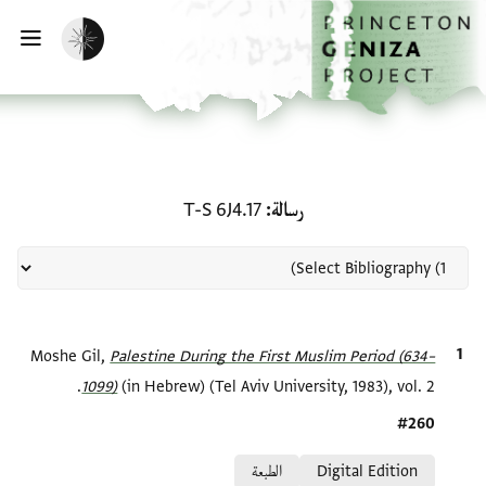
لصفحة الرئيسية
خطي إلى المحتوى الرئيسي
تفعيل الوضع المظلم
فتح 
منحة في رسالة: T-S 6J4.17
رسالة
T-S 6J4.17
الاقتباس المرجعي
Palestine During the First Muslim Period (634–
Moshe Gil,
1099)‎
(in Hebrew) (Tel Aviv University, 1983), vol. 2.
Location in source
#260
Relation to document
Digital Edition
الطبعة