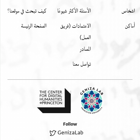
בן מר ו]רב עלי נע אנו המיוסרין הצעורים
اشخاص
الأسئلة الأكثر شيوعًا
كيف تبحث في موقعنا؟
....
أَماكِن
الاعتمادات (فريق
الصفحة الرئيسة
العمل)
المصادر
تواصل معنا
Follow
GenizaLab