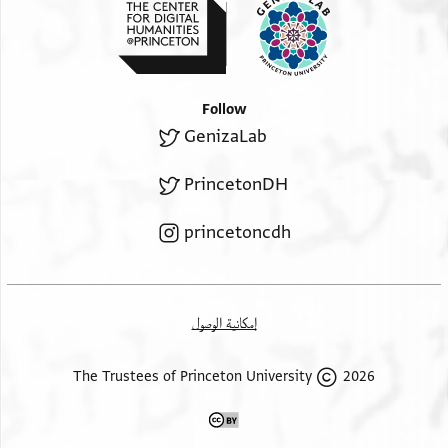
Follow
GenizaLab
PrincetonDH
princetoncdh
إمكانية الوصول
2026 The Trustees of Princeton University