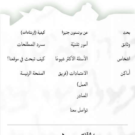
بحث
عن برنستون جنيزا
كيفية (إرشادات)
وثائق
أمور تِقنيّة
مسرد المصطلحات
اشخاص
الأسئلة الأكثر شيوعًا
كيف تبحث في موقعنا؟
أَماكِن
الاعتمادات (فريق
الصفحة الرئيسة
العمل)
المصادر
تواصل معنا