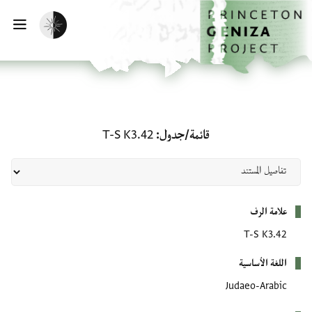
لصفحة الرئيسية
خطي إلى المحتوى الرئيسي
تفعيل الوضع المظلم
فتح 
قائمة/جدول: T-S K3.42
قائمة/جدول
T-S K3.42
بيانات التعريف
علامة الرف
T-S K3.42
اللغة الأساسية
Judaeo-Arabic