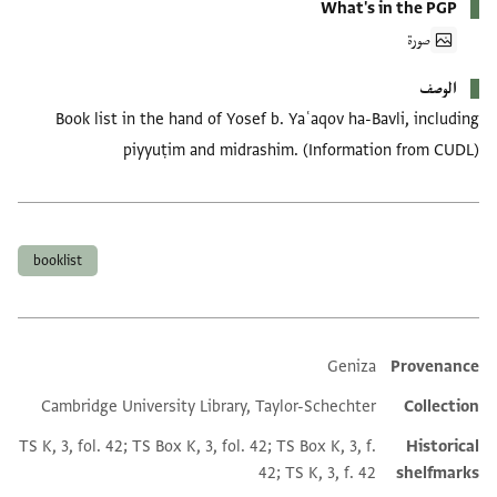
What's in the PGP
صورة
الوصف
Book list in the hand of Yosef b. Yaʿaqov ha-Bavli, including
piyyuṭim and midrashim. (Information from CUDL)
العلامات
booklist
Geniza
Provenance
Additional metadata
Cambridge University Library, Taylor-Schechter
Collection
TS K, 3, fol. 42; TS Box K, 3, fol. 42; TS Box K, 3, f.
Historical
42; TS K, 3, f. 42
shelfmarks