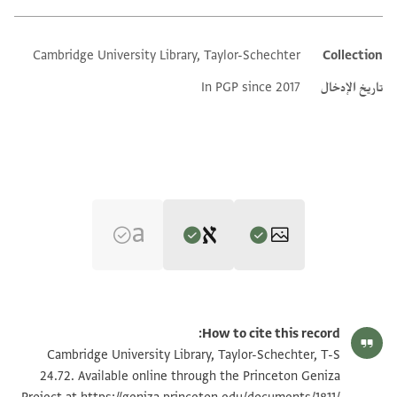
Cambridge University Library, Taylor-Schechter
Collection
Additional metadata
تاريخ الإدخال
In PGP since 2017
Editor: Goitein, S. D.
T-S 24.72 1r
تكبير و تدوير
S. D. Goitein,
Palestinian Jewry in Early Islamic and Crusader
How to cite this record:
Times (ha-Yishuv be-Ereṣ Yisraʾel be-Reshit ha-Islam u-ve-
T-S 24.72 1v
تكبير و تدوير
Cambridge University Library, Taylor-Schechter, T-S
verso
Tequfat ha-Ṣalbanim)‎
(in Hebrew) (Yad Izhak Ben Zvi Publications,
24.72. Available online through the Princeton Geniza
ותעזי עני אלסת אלואלדה אלדי עזיז עלי מא חצלת עלי
1980).