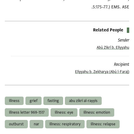
5:175–77.) EMS. ASE.
Related People
Sender
Abū Zikrī b. Eliyyahu
Recipient
(Abū l-Faraj) Eliyyahu b. Zekharya
العلامات
illness
grief
fasting
abu zikri al-rayyis
illness letter 969-1517
illness: eye
illness: emotion
outburst
nar
illness: respiratory
illness: relapse