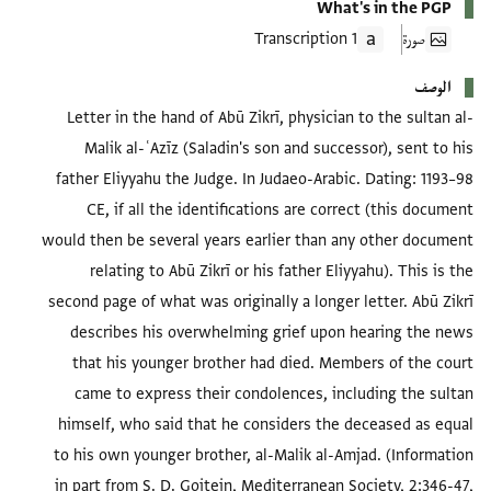
What's in the PGP
صورة
1 Transcription
الوصف
Letter in the hand of Abū Zikrī, physician to the sultan al-
Malik al-ʿAzīz (Saladin's son and successor), sent to his
father Eliyyahu the Judge. In Judaeo-Arabic. Dating: 1193–98
CE, if all the identifications are correct (this document
would then be several years earlier than any other document
relating to Abū Zikrī or his father Eliyyahu). This is the
second page of what was originally a longer letter. Abū Zikrī
describes his overwhelming grief upon hearing the news
that his younger brother had died. Members of the court
came to express their condolences, including the sultan
himself, who said that he considers the deceased as equal
to his own younger brother, al-Malik al-Amjad. (Information
in part from S. D. Goitein, Mediterranean Society, 2:346-47,