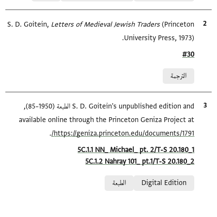
(Princeton
الاقتباس المرجعي
Letters of Medieval Jewish Traders
S. D. Goitein,
University Press, 1973).
Location in source
#30
Relation to document
الترجمة
الاقتباس المرجعي
S. D. Goitein's unpublished edition and الطبعة (1950–85),
available online through the Princeton Geniza Project at
.
https://geniza.princeton.edu/documents/1791/
Location in source
5C.1.1 NN_ Michael_ pt. 2/T-S 20.180_1
5C.1.2 Nahray 101_ pt.1/T-S 20.180_2
Relation to document
Digital Edition
الطبعة