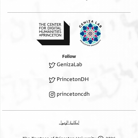
Follow
GenizaLab
PrincetonDH
princetoncdh
إمكانية الوصول