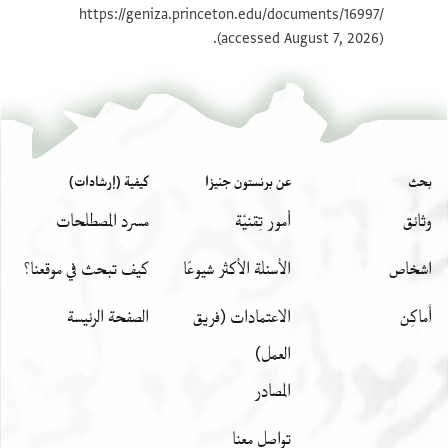
https://geniza.princeton.edu/documents/16997/
T-S 10J12.32 1v
تكبير و تدوير
(accessed August 7, 2026).
بيان أذونات الصورة
بحث
عن برنستون جنيزا
كيفية (إرشادات)
وثائق
أمور تِقنيّة
مسرد المصطلحات
اشخاص
الأسئلة الأكثر شيوعًا
كيف تبحث في موقعنا؟
أَماكِن
الاعتمادات (فريق
الصفحة الرئيسة
العمل)
المصادر
تواصل معنا