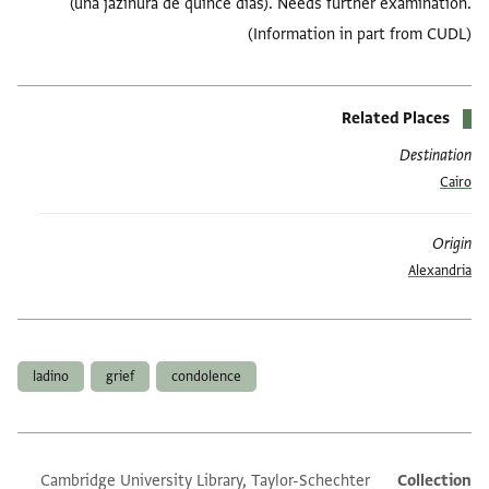
(una jazinura de quince días). Needs further examination.
(Information in part from CUDL)
Related Places
Destination
Cairo
Origin
Alexandria
العلامات
ladino
grief
condolence
Cambridge University Library, Taylor-Schechter
Collection
Additional metadata