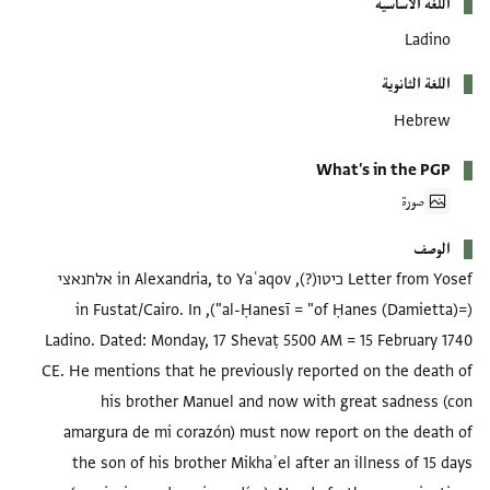
اللغة الأساسية
Ladino
اللغة الثانوية
Hebrew
What's in the PGP
صورة
الوصف
Letter from Yosef כיטו(?), in Alexandria, to Yaʿaqov אלחנאצי
(=al-Ḥanesī = "of Ḥanes (Damietta)"), in Fustat/Cairo. In
Ladino. Dated: Monday, 17 Shevaṭ 5500 AM = 15 February 1740
CE. He mentions that he previously reported on the death of
his brother Manuel and now with great sadness (con
amargura de mi corazón) must now report on the death of
the son of his brother Mikhaʾel after an illness of 15 days