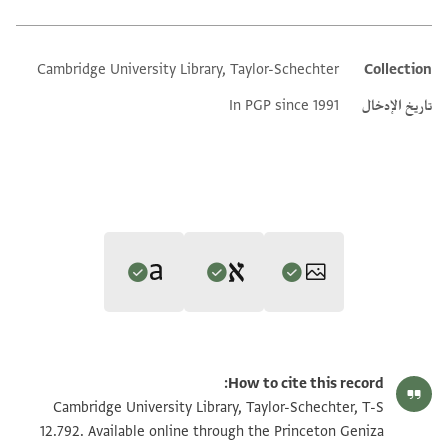
Cambridge University Library, Taylor-Schechter
Collection
Additional metadata
تاريخ الإدخال
In PGP since 1991
Editor: Gil, Moshe
Translator: Gil, Moshe (in Hebrew)
T-S 12.792 1r
تكبير و تدوير
Moshe Gil,
In the Kingdom of Ishmael‎
(in Hebrew) (Tel Aviv
How to cite this record:
Moshe Gil,
In the Kingdom of Ishmael‎
(in Hebrew) (Tel Aviv
University, 1997), vol. 2.
T-S 12.792 1v
تكبير و تدوير
Cambridge University Library, Taylor-Schechter, T-S
Verso In darker ink and a different hand
University, 1997), vol. 2.
Recto
12.792. Available online through the Princeton Geniza
ע׳׳ב: