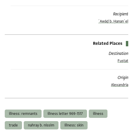
Recipient
ʿAwāḍ b. Ḥananʾel
Related Places
Destination
Fustat
Origin
Alexandria
العلامات
illness: remnants
illness letter 969-1517
illness
trade
nahray b. nissim
illness: skin