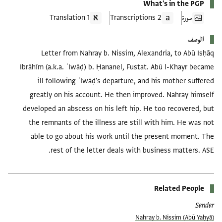
What's in the PGP
صورة
2 Transcriptions
1 Translation
الوصف
Letter from Nahray b. Nissim, Alexandria, to Abū Isḥāq
Ibrāhīm (a.k.a. ʿIwāḍ) b. Ḥananel, Fustat. Abū l-Khayr became
ill following ʿIwāḍ's departure, and his mother suffered
greatly on his account. He then improved. Nahray himself
developed an abscess on his left hip. He too recovered, but
the remnants of the illness are still with him. He was not
able to go about his work until the present moment. The
rest of the letter deals with business matters. ASE.
Related People
Sender
(Abū Yaḥyā) Nahray b. Nissim