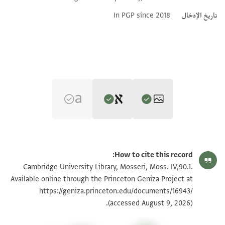
Additional metadata
تاريخ الإدخال
In PGP since 2018
Editor: Elbaum, Alan
Moss. IV,90.1 1r
تكبير و تدوير
Alan Elbaum's digital edition (2022).
How to cite this record:
Recto:
Moss. IV,90.1 1v
تكبير و تدوير
Cambridge University Library, Mosseri, Moss. IV,90.1.
Verso:
] בעד אלסלאם עליכם ותקביל
Available online through the Princeton Geniza Project at
אלתורה ואלתרגום ואל[
https://geniza.princeton.edu/documents/16943/
] וצל לי אלסכינתין ואלדפתרין
بيان أذونات الصورة
ואלצבה וקפיזהא ו[
(accessed August 9, 2026).
כמא] קאל אלמתל מא יגי אלתואב
סורעה בפצלכם וסוא [
] לא יתעב מא יקצי חאגה ואלאן