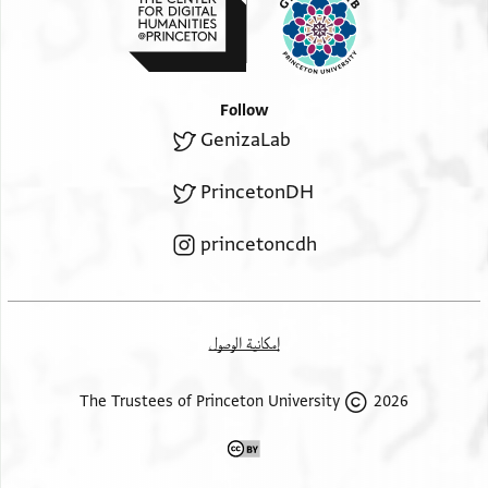
]לו סירו
אבן יעקב
]ף
Recto, upper margin:
וכדו לי דר[
Follow
מודועה ענד [
GenizaLab
PrincetonDH
princetoncdh
إمكانية الوصول
2026 The Trustees of Princeton University