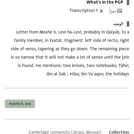
What's in the PGP
صورة
1 Transcription
الوصف
Letter from Moshe b. Levi ha-Levi, probably in Qalyūb, to a
family member, in Fustat. Fragment: left side of recto, right
side of verso, tapering as they go down. The remaining piece
is so narrow that it will not make a lot of sense until the join
is found. He mentions: two knives, two notebooks; Ṭāhir;
Ibn al-Sabʿ; Hiba; Ibn Yaʿaqov; the holidays.
العلامات
moshe b. levi
Cambridge University Library, Mosseri
Collection