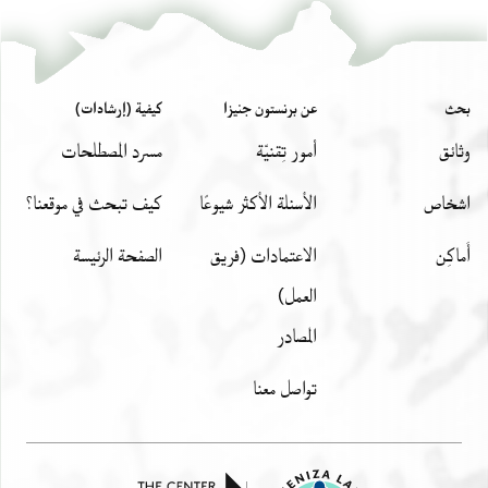
צחבה חאמלה תמאניה [
]ו פי אלסלע אלמתמנה וידברהא
רבע אוצלהא להבה ו[
] עליה ברוך שם השם אמא
קולו לה אן כאן לה מע [
] ותכלי טהר יכלמה חתי
סירת לה מנהא סן תו[
]אן לעל בכמסה ותמאנין
بحث
عن برنستون جنيزا
كيفية (إرشادات)
ונצף ורבע סירהו לי [
] לך פי דאך אלכתאב
وثائق
أمور تِقنيّة
مسرد المصطلحات
בקי מעה סתה ורבע [
] אלאיאם הי אלאיאם
אתפצלו אוצלו לה [
] . מא ינגבר
اشخاص
الأسئلة الأكثر شيوعًا
كيف تبحث في موقعنا؟
יבקא לה ענד[
]ך כראך(?) דרהם
מולאי תל[
]טחון בפצלכם
أَماكِن
الاعتمادات (فريق
الصفحة الرئيسة
תעד לו . [
] פיה אבן אלסבע
العمل)
ואמא . . [
] אן אלעיד קד
אלמועדים [
المصادر
]ע ברכאתה
ושלום ו[
]עיאדת שי מן
تواصل معنا
כליה יחל[
]ר אחב
פאן [
] קד
ושל[ום
] אבעאת
Verso, right margin: