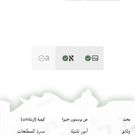
Editor: Gil, Moshe
T-S 12.722 1v
تكبير و تدوير
Moshe Gil,
Palestine During the First Muslim Period (634–1099)‎
(in
Hebrew) (Tel Aviv University, 1983), vol. 2.
T-S 12.722 1r
تكبير و تدوير
I
بيان أذونات الصورة
بحث
عن برنستون جنيزا
كيفية (إرشادات)
הדא אלדפתר
وثائق
أمور تِقنيّة
مسرد المصطلحات