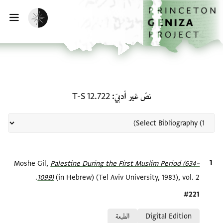
لصفحة الرئيسية
خطي إلى المحتوى الرئيسي
تفعيل الوضع المظلم
فتح 
منحة في نصّ غير أدبيّ: T-S 12.722
نصّ غير أدبيّ
T-S 12.722
الاقتباس المرجعي
Palestine During the First Muslim Period (634–
Moshe Gil,
1099)‎
(in Hebrew) (Tel Aviv University, 1983), vol. 2.
Location in source
#221
Relation to document
Digital Edition
الطبعة