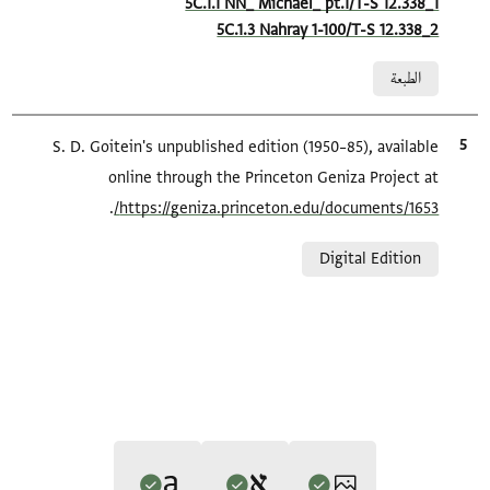
5C.1.1 NN_ Michael_ pt.1/T-S 12.338_1
5C.1.3 Nahray 1-100/T-S 12.338_2
Relation to document
الطبعة
الاقتباس المرجعي
S. D. Goitein's unpublished edition (1950–85), available
online through the Princeton Geniza Project at
.
https://geniza.princeton.edu/documents/1653/
Relation to document
Digital Edition