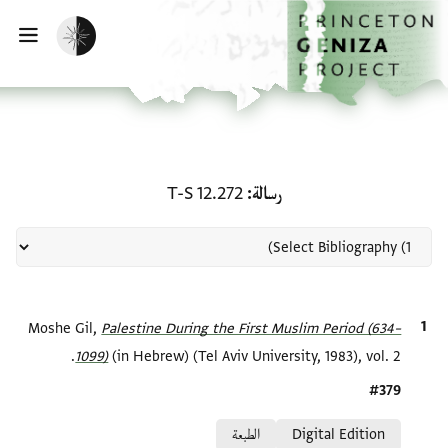
لصفحة الرئيسية
خطي إلى المحتوى الرئيسي
تفعيل الوضع المظلم
فتح 
منحة في رسالة: T-S 12.272
رسالة
T-S 12.272
الاقتباس المرجعي
Palestine During the First Muslim Period (634–
Moshe Gil,
1099)‎
(in Hebrew) (Tel Aviv University, 1983), vol. 2.
Location in source
#379
Relation to document
Digital Edition
الطبعة