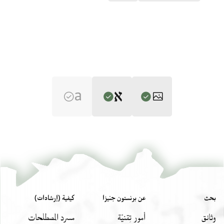
Editor: Gil, Moshe
T-S 12.272 1r
تكبير و تدوير
Moshe Gil,
Palestine During the First Muslim Period (634–1099)‎
(in
Hebrew) (Tel Aviv University, 1983), vol. 2.
T-S 12.272 1v
تكبير و تدوير
Recto
بيان أذونات الصورة
بحث
عن برنستون جنيزا
كيفية (إرشادات)
] והמקום [ ] יפאר [
وثائق
أمور تِقنيّة
مسرد المصطلحات