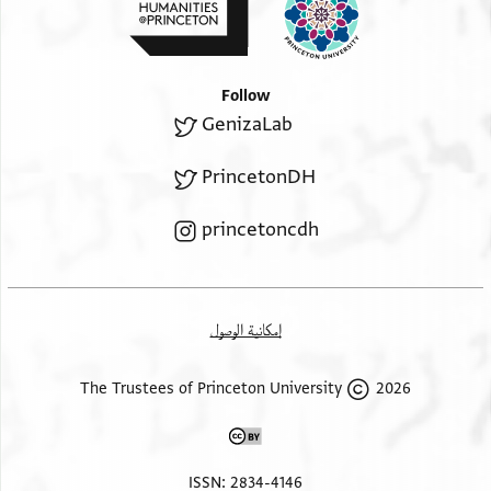
פי חין וצול ולדי מרב אברהם מן חצרתה אלשריפה גא
שאכר
דאכר נאשר גמילה ואיאדיה אלחסנה וכיף תעדוה
Follow
אלמחאסן
GenizaLab
ואן מע[י] אנהא ורתהא מן אבאה אלטאהרין אלאכיאר
אלאבראר
PrincetonDH
פיכון לה יקירנו עוצי במתלי אן ינזלה ענדה וישד קלבה
ויענא בה
princetoncdh
כמא גראת עאדתה אלגמילה אלחמידה ולם יחוגה אלי
אלכרוג עני אלא
אלדין ואלש[ד]ה אלשדידה וקד אכד מעה גובן טהור
إمكانية الوصول
עמלה מעי פי אל
דאר פי גאיה אלטהארה ואלנטאפה [כד]ת וכהלכה
2026 The Trustees of Princeton University
ואסתקרץ תמנה
וקד כתבת לרבינו החבר החכם המובהק נזר ישורון
והודם ותפארתם
ISSN: 2834-4146