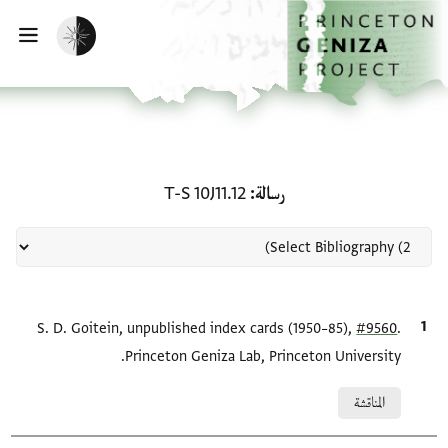
لصفحة الرئيسية
خطي إلى المحتوى الرئيسي
تفعيل الوضع المظلم
فتح 
منحة في رسالة: T-S 10J11.12
رسالة
T-S 10J11.12
.
#9560
الاقتباس المرجعي
S. D. Goitein, unpublished index cards (1950–85),
Princeton Geniza Lab, Princeton University.
Relation to document
المناقشة