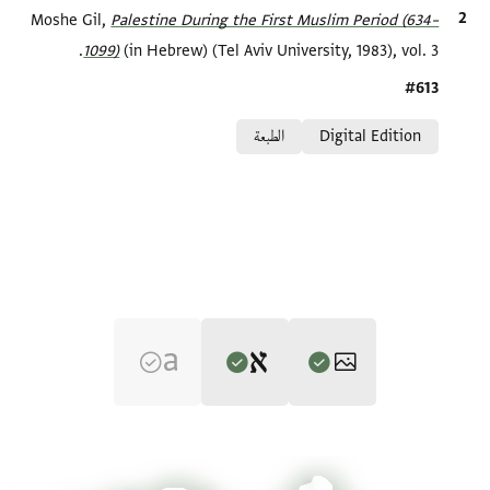
الاقتباس المرجعي
Palestine During the First Muslim Period (634–
Moshe Gil,
1099)‎
(in Hebrew) (Tel Aviv University, 1983), vol. 3.
Location in source
#613
Relation to document
Digital Edition
الطبعة
Editor: Gil, Moshe
T-S 10J11.12 1r
تكبير و تدوير
Moshe Gil,
Palestine During the First Muslim Period (634–1099)‎
(in