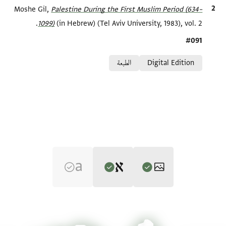
الاقتباس المرجعي
Palestine During the First Muslim Period (634–
Moshe Gil,
1099)‎
(in Hebrew) (Tel Aviv University, 1983), vol. 2.
Location in source
#091
Relation to document
Digital Edition
الطبعة
Editor: Gil, Moshe
T-S 10J10.22 1r
تكبير و تدوير
Moshe Gil,
Palestine During the First Muslim Period (634–1099)‎
(in