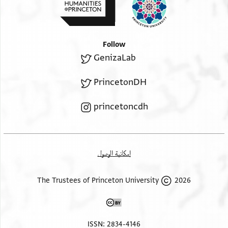
אשר קדמו ולקראותם ברבים ולעזרם בכל יכולת
ולהעירם
לדבר אל הזקנים הנקובים אלדסאתרה בעד אשר אצלם
Follow
ולאהוב לדעת כי אם לא ייעזרו כת הרבנים מאצלכם
GenizaLab
אין להם תקומה ואין להם ישיבה בירושלם ועד כה
דברתי בלשוני מטירוד לב וטירוף דעת ואשר יעשה
PrincetonDH
בדבר שכרו מאי יש השוכן בהר ציון ושלומך ירבה נצח
<
princetoncdh
שלמה הצ ראש הישיבה ברבי יהודה ננ <
إمكانية الوصول
2026 The Trustees of Princeton University
ISSN: 2834-4146