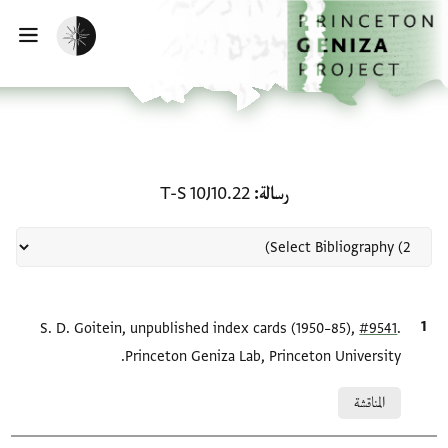
لصفحة الرئيسية
خطي إلى المحتوى الرئيسي
تفعيل الوضع المظلم
فتح 
منحة في رسالة: T-S 10J10.22
رسالة
T-S 10J10.22
.
#9541
الاقتباس المرجعي
S. D. Goitein, unpublished index cards (1950–85),
Princeton Geniza Lab, Princeton University.
Relation to document
المناقشة