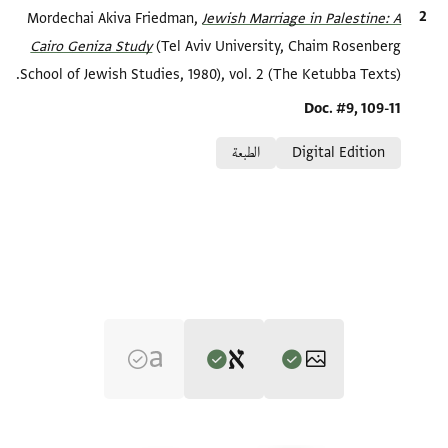
الاقتباس المرجعي
Jewish Marriage in Palestine: A
Mordechai Akiva Friedman,
Cairo Geniza Study
(Tel Aviv University, Chaim Rosenberg
School of Jewish Studies, 1980), vol. 2 (The Ketubba Texts).
Location in source
Doc. #9, 109-11
Relation to document
Digital Edition
الطبعة
Editor: Friedman, Mordechai Akiva