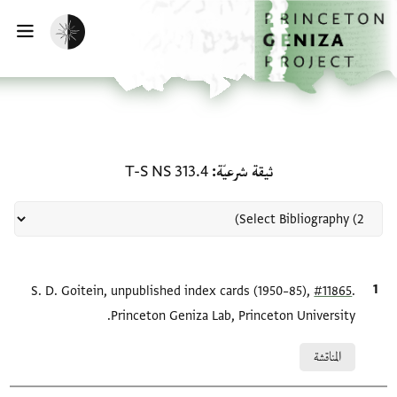
لصفحة الرئيسية
خطي إلى المحتوى الرئيسي
تفعيل الوضع المظلم
فتح 
منحة في ثيقة شرعيّة: T-S NS 313.4
ثيقة شرعيّة
T-S NS 313.4
.
#11865
الاقتباس المرجعي
S. D. Goitein, unpublished index cards (1950–85),
Princeton Geniza Lab, Princeton University.
Relation to document
المناقشة