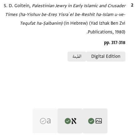
الاقتباس المرجعي
Palestinian Jewry in Early Islamic and Crusader
S. D. Goitein,
Times (ha-Yishuv be-Ereṣ Yisraʾel be-Reshit ha-Islam u-ve-
Tequfat ha-Ṣalbanim)‎
(in Hebrew) (Yad Izhak Ben Zvi
Publications, 1980).
Location in source
pp. 317-318
Relation to document
Digital Edition
الطبعة