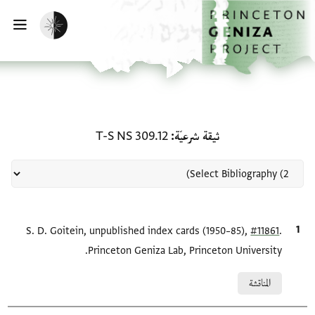
لصفحة الرئيسية
خطي إلى المحتوى الرئيسي
تفعيل الوضع المظلم
فتح 
منحة في ثيقة شرعيّة: T-S NS 309.12
ثيقة شرعيّة
T-S NS 309.12
.
#11861
الاقتباس المرجعي
S. D. Goitein, unpublished index cards (1950–85),
Princeton Geniza Lab, Princeton University.
Relation to document
المناقشة