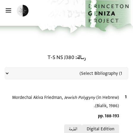
لصفحة الرئيسية
خطي إلى المحتوى الرئيسي
تفعيل الوضع المظلم
فتح 
منحة في رسالة: T-S NS J380
رسالة
T-S NS J380
الاقتباس المرجعي
(in Hebrew)
Jewish Polygyny‎
Mordechai Akiva Friedman,
(Bialik, 1986).
Location in source
pp. 188-193
Relation to document
Digital Edition
الطبعة